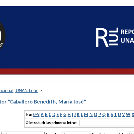
itucional, UNAN-León
>
tor "Caballero Benedith, María José"
0-9
A
B
C
D
E
F
G
H
I
J
K
L
M
N
O
P
Q
R
S
T
U
V
W
Ir a:
O introducir las primeras letras: