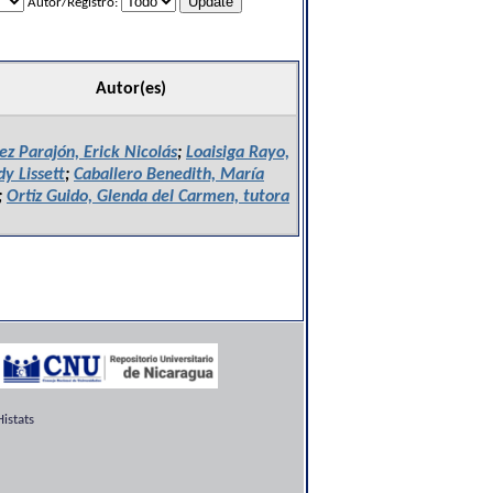
Autor/Registro:
Autor(es)
ez Parajón, Erick Nicolás
;
Loaisiga Rayo,
y Lissett
;
Caballero Benedith, María
;
Ortiz Guido, Glenda del Carmen, tutora
istats