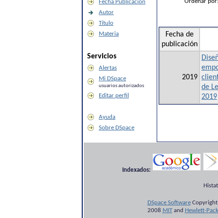
Ordenar por
Fecha Publicación
Autor
Título
Materia
Fecha de
publicación
Servicios
Dise
empo
Alertas
2019
clien
Mi DSpace
usuarios autorizados
de Le
Editar perfil
2019
Ayuda
Sobre DSpace
Indexados:
Hista
DSpace Software
Copyright
2008
MIT
and
Hewlett-Pac