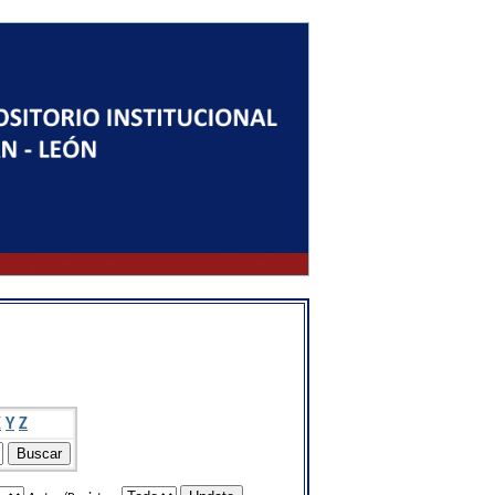
X
Y
Z