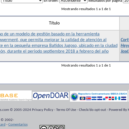
:
En orden:
Resultados por página
Mostrando resultados 1 a 1 de 1
Título
ño de un modelo de gestión basado en la herramienta
werment, que permita mejorar la calidad de atención al
Cort
te en la pequeña empresa Batidos Jugoso, ubicado en la ciudad
Heyd
ón, durante el periodo septiembre 2018 a febrero del año
José
Mostrando resultados 1 a 1 de 1
ts.com © 2005-2024 Privacy Policy - Terms Of Use - Check/do opt-out - Powered By H
 © 2002-
kard
-
Comentarios