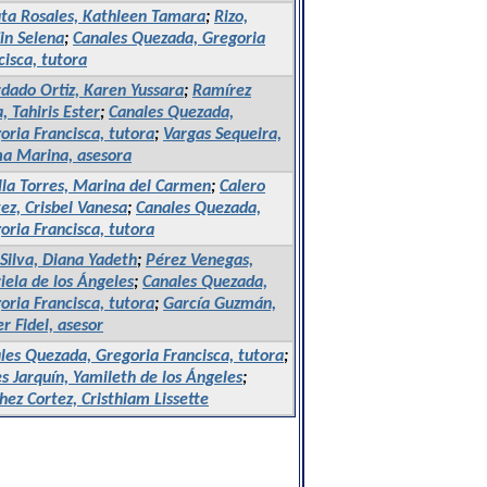
ta Rosales, Kathleen Tamara
;
Rizo,
in Selena
;
Canales Quezada, Gregoria
cisca, tutora
dado Ortiz, Karen Yussara
;
Ramírez
, Tahiris Ester
;
Canales Quezada,
oria Francisca, tutora
;
Vargas Sequeira,
 Marina, asesora
lla Torres, Marina del Carmen
;
Calero
ez, Crisbel Vanesa
;
Canales Quezada,
oria Francisca, tutora
 Silva, Diana Yadeth
;
Pérez Venegas,
iela de los Ángeles
;
Canales Quezada,
oria Francisca, tutora
;
García Guzmán,
er Fidel, asesor
les Quezada, Gregoria Francisca, tutora
;
s Jarquín, Yamileth de los Ángeles
;
hez Cortez, Cristhiam Lissette