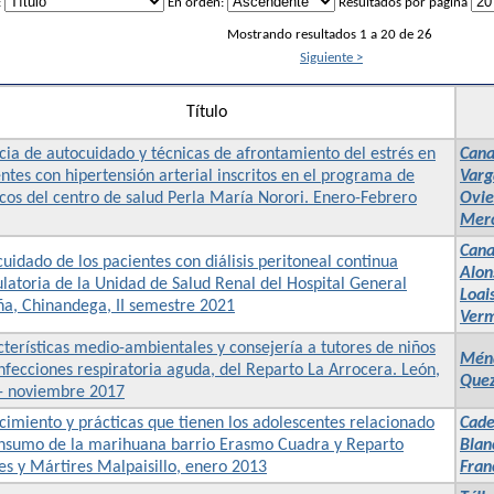
:
En orden:
Resultados por página
Mostrando resultados 1 a 20 de 26
Siguiente >
Título
ia de autocuidado y técnicas de afrontamiento del estrés en
Cana
ntes con hipertensión arterial inscritos en el programa de
Varg
cos del centro de salud Perla María Norori. Enero-Febrero
Ovie
Merc
Cana
uidado de los pacientes con diálisis peritoneal continua
Alon
atoria de la Unidad de Salud Renal del Hospital General
Loai
ña, Chinandega, II semestre 2021
Verm
terísticas medio-ambientales y consejería a tutores de niños
Ménd
nfecciones respiratoria aguda, del Reparto La Arrocera. León,
Quez
 - noviembre 2017
imiento y prácticas que tienen los adolescentes relacionado
Cade
onsumo de la marihuana barrio Erasmo Cuadra y Reparto
Blan
s y Mártires Malpaisillo, enero 2013
Fran