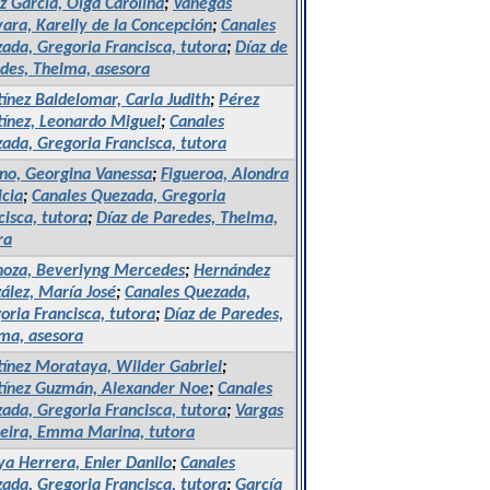
ez García, Olga Carolina
;
Vanegas
ara, Karelly de la Concepción
;
Canales
ada, Gregoria Francisca, tutora
;
Díaz de
des, Thelma, asesora
ínez Baldelomar, Carla Judith
;
Pérez
ínez, Leonardo Miguel
;
Canales
ada, Gregoria Francisca, tutora
no, Georgina Vanessa
;
Figueroa, Alondra
icia
;
Canales Quezada, Gregoria
cisca, tutora
;
Díaz de Paredes, Thelma,
ra
noza, Beverlyng Mercedes
;
Hernández
ález, María José
;
Canales Quezada,
oria Francisca, tutora
;
Díaz de Paredes,
ma, asesora
ínez Morataya, Wilder Gabriel
;
ínez Guzmán, Alexander Noe
;
Canales
ada, Gregoria Francisca, tutora
;
Vargas
eira, Emma Marina, tutora
ya Herrera, Enier Danilo
;
Canales
ada, Gregoria Francisca, tutora
;
García