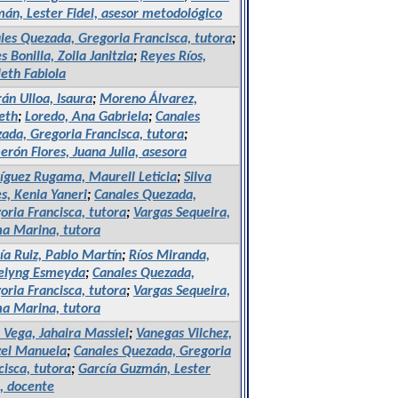
án, Lester Fidel, asesor metodológico
les Quezada, Gregoria Francisca, tutora
;
s Bonilla, Zoila Janitzia
;
Reyes Ríos,
leth Fabiola
rán Ulloa, Isaura
;
Moreno Álvarez,
eth
;
Loredo, Ana Gabriela
;
Canales
ada, Gregoria Francisca, tutora
;
erón Flores, Juana Julia, asesora
íguez Rugama, Maurell Leticia
;
Silva
es, Kenia Yaneri
;
Canales Quezada,
oria Francisca, tutora
;
Vargas Sequeira,
 Marina, tutora
ía Ruiz, Pablo Martín
;
Ríos Miranda,
elyng Esmeyda
;
Canales Quezada,
oria Francisca, tutora
;
Vargas Sequeira,
 Marina, tutora
a Vega, Jahaira Massiel
;
Vanegas Vilchez,
el Manuela
;
Canales Quezada, Gregoria
cisca, tutora
;
García Guzmán, Lester
l, docente