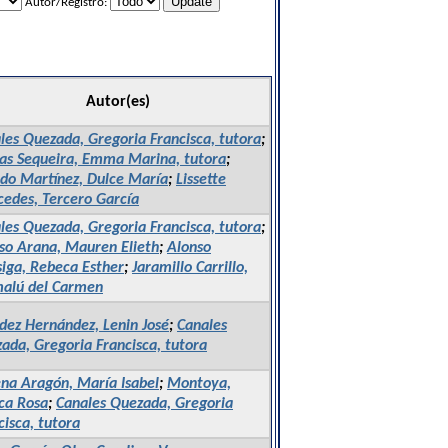
Autor/Registro:
Autor(es)
les Quezada, Gregoria Francisca, tutora
;
as Sequeira, Emma Marina, tutora
;
do Martínez, Dulce María
;
Lissette
edes, Tercero García
les Quezada, Gregoria Francisca, tutora
;
so Arana, Mauren Elieth
;
Alonso
siga, Rebeca Esther
;
Jaramillo Carrillo,
alú del Carmen
ez Hernández, Lenin José
;
Canales
ada, Gregoria Francisca, tutora
na Aragón, María Isabel
;
Montoya,
ca Rosa
;
Canales Quezada, Gregoria
cisca, tutora