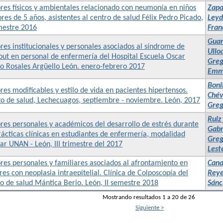
res físicos y ambientales relacionado con neumonía en niños
Zapa
es de 5 años, asistentes al centro de salud Félix Pedro Picado,
Leyd
mestre 2016
Fran
Guar
res institucionales y personales asociados al síndrome de
Ulloa
ut en personal de enfermería del Hospital Escuela Oscar
Greg
o Rosales Argüello León. enero-febrero 2017
Emma
Boni
res modificables y estilo de vida en pacientes hipertensos.
Chév
to de salud, Lechecuagos, septiembre - noviembre. León, 2017
Greg
Ruiz
res personales y académicos del desarrollo de estrés durante
Gabr
rácticas clínicas en estudiantes de enfermería, modalidad
Greg
ar UNAN - León, III trimestre del 2017
Lest
res personales y familiares asociados al afrontamiento en
Cana
es con neoplasia intraepitelial. Clínica de Colposcopía del
Reye
o de salud Mántica Berio. León, II semestre 2018
Sánc
Mostrando resultados 1 a 20 de 26
Siguiente >