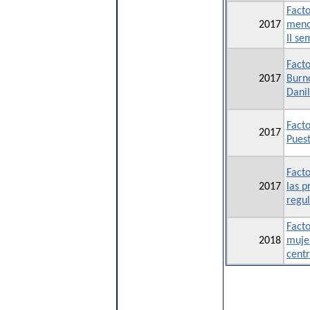
Facto
2017
menor
II se
Facto
2017
Burno
Danil
Facto
2017
Pues
Facto
2017
las p
regul
Facto
2018
mujer
centr