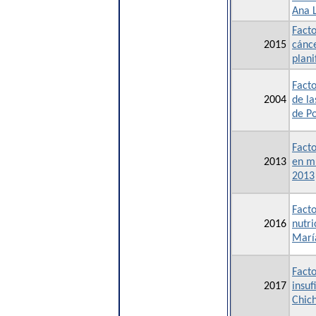
Ana 
Facto
2015
cánc
plani
Facto
2004
de la
de P
Facto
2013
en mu
2013
Facto
2016
nutri
María
Facto
2017
insuf
Chich