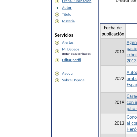
Ordenar por
Fecha Publicación
Autor
Título
Materia
Fecha de
publicación
Servicios
Agenc
Alertas
pacie
Mi DSpace
2013
usuarios autorizados
cróni
Editar perfil
2013
Autoc
Ayuda
2022
ambul
Sobre DSpace
Espa
Carac
2019
con i
julio
Conoc
2013
al c
Heróe