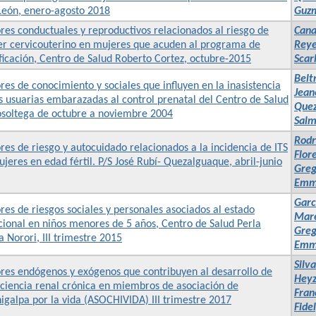
León, enero-agosto 2018
Guzm
res conductuales y reproductivos relacionados al riesgo de
Cana
er cervicouterino en mujeres que acuden al programa de
Reye
ficación, Centro de Salud Roberto Cortez, octubre-2015
Scar
Belt
res de conocimiento y sociales que influyen en la inasistencia
Jean
s usuarias embarazadas al control prenatal del Centro de Salud
Quez
osoltega de octubre a noviembre 2004
Salm
Rodr
res de riesgo y autocuidado relacionados a la incidencia de ITS
Flor
jeres en edad fértil. P/S José Rubí- Quezalguaque, abril-junio
Greg
Emma
Garc
res de riesgos sociales y personales asociados al estado
Mar
cional en niños menores de 5 años, Centro de Salud Perla
Greg
 Norori, III trimestre 2015
Emma
Silv
res endógenos y exógenos que contribuyen al desarrollo de
Heyz
iciencia renal crónica en miembros de asociación de
Fran
igalpa por la vida (ASOCHIVIDA) III trimestre 2017
Fide