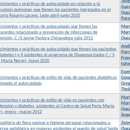
Téll
imientos y prácticas de autocuidado en relación a la
Guev
culosis pulmonar que tienen los pacientes ingresados en el
Quez
orio Rosario Lacayo, León abril-junio 2010
Pare
imientos y prácticas de autocuidado que tienen las
Mart
scentes relacionado a prevención de infecciones de
Mart
misión. C /S Jaime Pastora Chinandega julio 2012
Quez
Andi
imientos y prácticas de autocuidado que tienen los pacientes
Patr
iabetes I y II asistentes al programa de Dispensarizados C / S
Fran
a María Norori, mayo 2010
tuto
Espi
imientos y prácticas de estilo de vida de pacientes diabéticos
Gonz
cionado al autocuidado
Greg
Thel
Mart
imientos y prácticas de estilo de vida en pacientes con
Mart
tensión y diabetes, asistentes al Centro de Salud Perla María
Quez
rí, enero - marzo 2012
Sequ
uilibrio de flora vaginal e higiene personal relacionados a
Zela
rrea patológica en mujeres asistentes al puesto de salud Santa
Quez