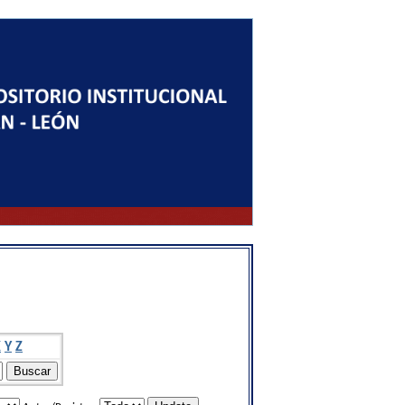
X
Y
Z