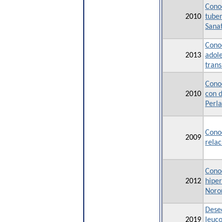
Conoc
2010
tuber
Sanat
Conoc
2013
adole
trans
Conoc
2010
con d
Perl
Conoc
2009
rela
Conoc
2012
hiper
Noro
Deseq
2019
leuco