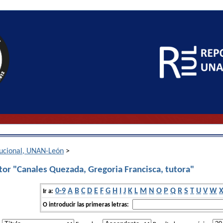
itucional, UNAN-León
>
tor "Canales Quezada, Gregoria Francisca, tutora"
0-9
A
B
C
D
E
F
G
H
I
J
K
L
M
N
O
P
Q
R
S
T
U
V
W
Ir a:
O introducir las primeras letras: