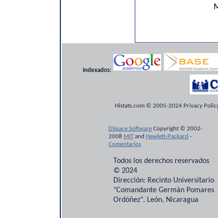
M
Indexados:
Histats.com © 2005-2024 Privacy Policy
DSpace Software
Copyright © 2002-
2008
MIT
and
Hewlett-Packard
-
Comentarios
Todos los derechos reservados
© 2024
Dirección: Recinto Universitario
"Comandante Germán Pomares
Ordóñez". León, Nicaragua