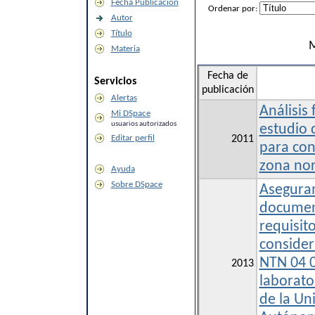
Fecha Publicación
Ordenar por:
Autor
Título
M
Materia
Fecha de
Servicios
publicación
Alertas
Análisis 
Mi DSpace
usuarios autorizados
estudio 
Editar perfil
2011
para co
zona nor
Ayuda
Sobre DSpace
Aseguram
document
requisito
consider
NTN 04 0
2013
laborato
de la Un