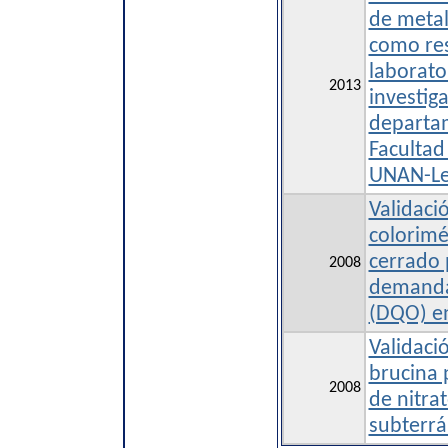
de meta
como res
laborato
2013
investiga
departa
Facultad
UNAN-L
Validaci
colorimé
cerrado 
2008
demanda
(DQO) en
Validaci
brucina 
2008
de nitra
subterr