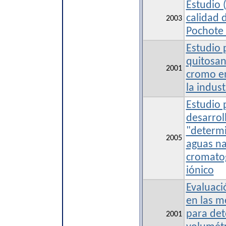
Estudio 
calidad 
2003
Pochote 
Estudio 
quitosa
2001
cromo en
la indust
Estudio 
desarrol
"determi
2005
aguas na
cromatog
iónico
Evaluaci
en las m
para de
2001