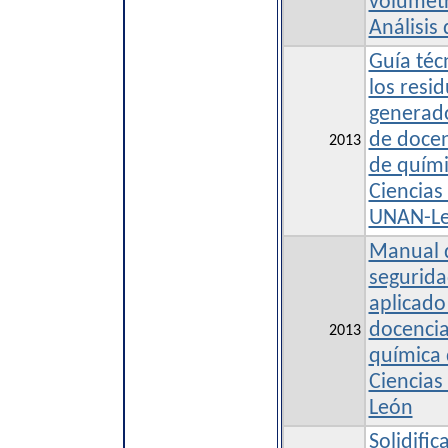
volumétr
Análisis
Guía téc
los resi
generado
de doce
2013
de quími
Ciencias
UNAN-L
Manual 
segurida
aplicado
docenci
2013
química 
Ciencias
León
Solidific