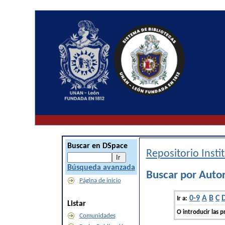
Buscar en DSpace
Repositorio Inst
Búsqueda avanzada
Buscar por Auto
Página de inicio
0-9
A
B
C
Ir a:
Listar
O introducir las p
Comunidades