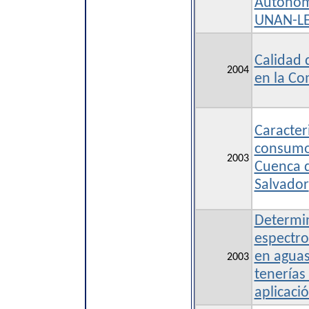
Autónom
UNAN-L
Calidad 
2004
en la Co
Caracter
consumo
2003
Cuenca d
Salvador
Determi
espectr
en aguas
2003
tenerías 
aplicaci