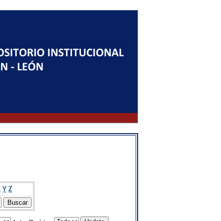
X
Y
Z