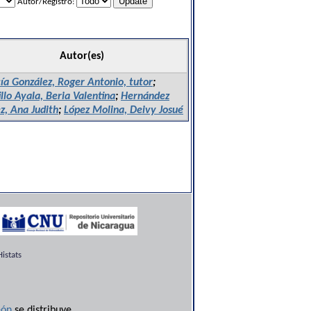
Autor/Registro:
Autor(es)
ía González, Roger Antonio, tutor
;
illo Ayala, Beria Valentina
;
Hernández
z, Ana Judith
;
López Molina, Deivy Josué
istats
ón
se distribuye