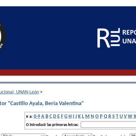
itucional, UNAN-León
>
or "Castillo Ayala, Beria Valentina"
0-9
A
B
C
D
E
F
G
H
I
J
K
L
M
N
O
P
Q
R
S
T
U
V
W
Ir a:
O introducir las primeras letras: