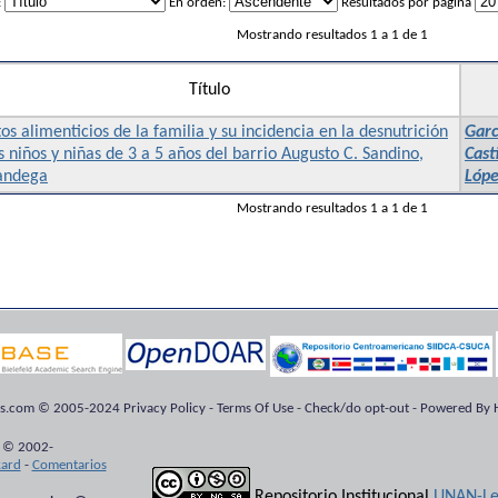
:
En orden:
Resultados por página
Mostrando resultados 1 a 1 de 1
Título
os alimenticios de la familia y su incidencia en la desnutrición
Garc
s niños y niñas de 3 a 5 años del barrio Augusto C. Sandino,
Cast
andega
Lópe
Mostrando resultados 1 a 1 de 1
ts.com © 2005-2024 Privacy Policy - Terms Of Use - Check/do opt-out - Powered By H
 © 2002-
kard
-
Comentarios
Repositorio Institucional
UNAN-Le