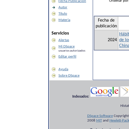
Ordenar por
Fecha Publicación
Autor
Título
Materia
Fecha de
publicación
Servicios
Hábit
2024
de lo
Alertas
Chin
Mi DSpace
usuarios autorizados
Editar perfil
Ayuda
Sobre DSpace
Indexados:
Hista
DSpace Software
Copyright
2008
MIT
and
Hewlett-Pac