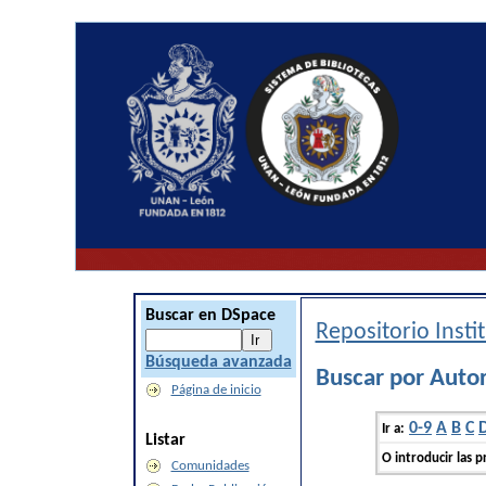
Buscar en DSpace
Repositorio Inst
Búsqueda avanzada
Buscar por Autor
Página de inicio
0-9
A
B
C
Ir a:
Listar
O introducir las p
Comunidades