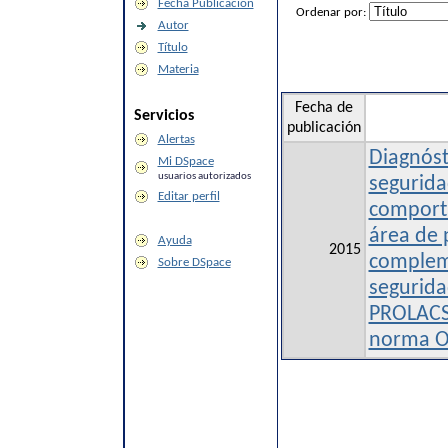
Fecha Publicación
Ordenar por:
Autor
Título
Materia
Fecha de
Servicios
publicación
Alertas
Diagnóst
Mi DSpace
usuarios autorizados
segurida
Editar perfil
comporta
área de 
Ayuda
2015
complem
Sobre DSpace
segurida
PROLACS
norma O