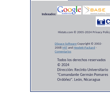
Indexados:
Histats.com © 2005-2024 Privacy Policy
DSpace Software
Copyright © 2002-
2008
MIT
and
Hewlett-Packard
-
Comentarios
Todos los derechos reservados
© 2024
Dirección: Recinto Universitario
"Comandante Germán Pomares
Ordóñez". León, Nicaragua