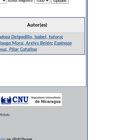
Autor/Registro:
Autor(es)
oza Delgadillo, Isabel, tutora
;
inaga Mora, Arelys Belén
;
Espinoza
us, Pilar Catalina
istats
ón
se distribuye