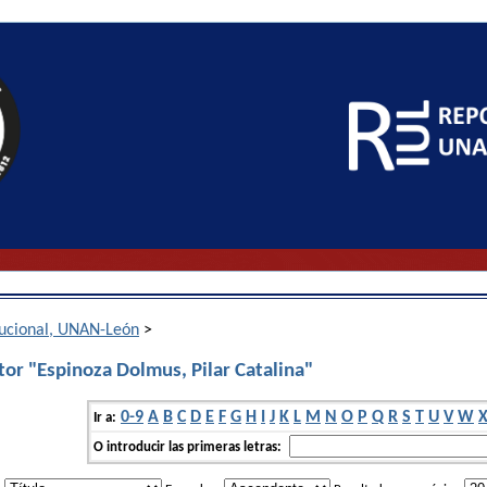
itucional, UNAN-León
>
or "Espinoza Dolmus, Pilar Catalina"
0-9
A
B
C
D
E
F
G
H
I
J
K
L
M
N
O
P
Q
R
S
T
U
V
W
Ir a:
O introducir las primeras letras: