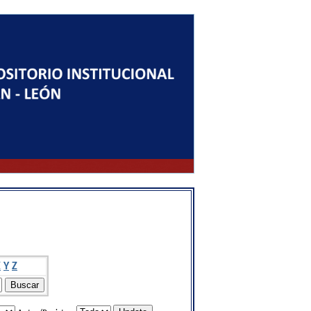
X
Y
Z