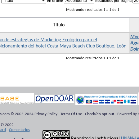
:
En orden:
Resultados por página
Mostrando resultados 1 a 1 de 1
Título
Mend
o de estrategias de Marketing Ecológico para el
Agu
sicionamiento del hotel Costa Maya Beach Club Boutique, León
Dolm
Mostrando resultados 1 a 1 de 1
ts.com © 2005-2024 Privacy Policy - Terms Of Use - Check/do opt-out - Powered By H
 © 2002-
kard
-
Comentarios
Repositorio Institucional
UNAN-Le