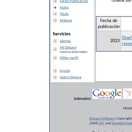
Ordenar por
Fecha Publicación
Autor
Título
Materia
Fecha de
publicación
Servicios
Diseñ
2023
Alertas
repo
Mi DSpace
usuarios autorizados
Editar perfil
Ayuda
Sobre DSpace
Indexados:
Hista
DSpace Software
Copyright
2008
MIT
and
Hewlett-Pac