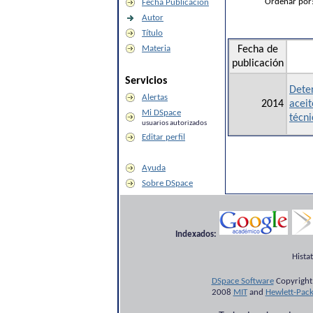
Ordenar por
Fecha Publicación
Autor
Título
Materia
Fecha de
publicación
Servicios
Dete
Alertas
2014
aceit
Mi DSpace
técni
usuarios autorizados
Editar perfil
Ayuda
Sobre DSpace
Indexados:
Hista
DSpace Software
Copyright
2008
MIT
and
Hewlett-Pac