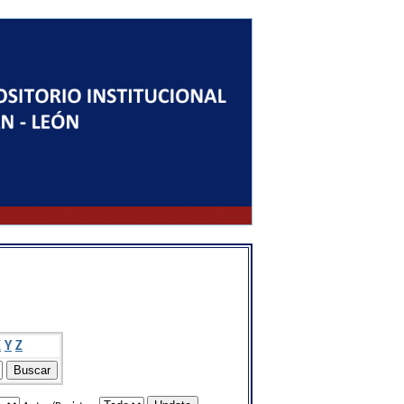
X
Y
Z