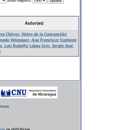
Autor/Registro:
Autor(es)
ez Chévez, Helen de la Concepción
;
nado Velasquez, Ana Francisca
;
Espinoza
o, Luis Rodolfo
;
López Grío, Sergio José,
r
istats
ón
se distribuye