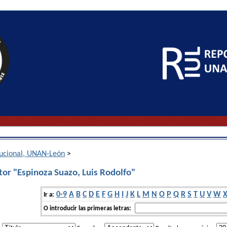
itucional, UNAN-León
>
tor "Espinoza Suazo, Luis Rodolfo"
0-9
A
B
C
D
E
F
G
H
I
J
K
L
M
N
O
P
Q
R
S
T
U
V
W
Ir a:
O introducir las primeras letras: