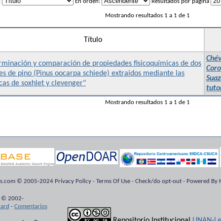
:
En orden:
Resultados por página
Mostrando resultados 1 a 1 de 1
Título
Chév
rminación y comparación de propiedades fisicoquímicas de dos
Coro
es de pino (Pinus oocarpa schiede) extraidos mediante las
Suaz
cas de soxhlet y clevenger"
tuto
Mostrando resultados 1 a 1 de 1
ts.com © 2005-2024 Privacy Policy - Terms Of Use - Check/do opt-out - Powered By H
 © 2002-
kard
-
Comentarios
Repositorio Institucional
UNAN-Le