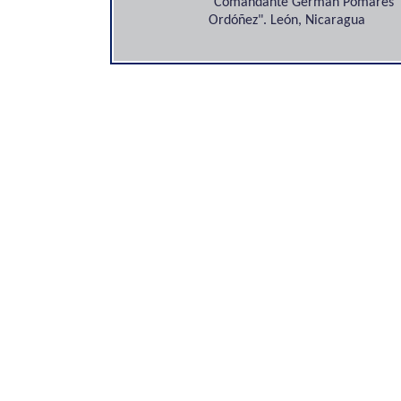
"Comandante Germán Pomares
Ordóñez". León, Nicaragua