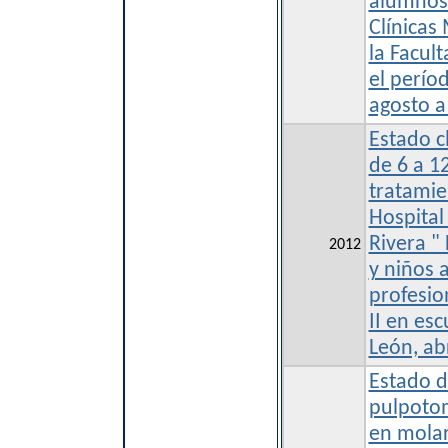
alumnos 
Clínicas 
la Facul
el perí
agosto a
Estado cl
de 6 a 1
tratamie
Hospital
Rivera 
2012
y niños 
profesio
II en es
León, ab
Estado d
pulpoto
en molar