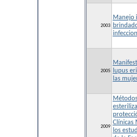
Manejo i
brindado
2003
infeccio
Manifest
lupus er
2005
las muje
Métodos 
esteriliz
protecció
Clínicas 
2009
los estud