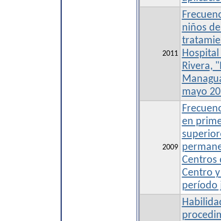
Frecuenc
niños de
tratamie
Hospital
2011
Rivera, 
Managua,
mayo 20
Frecuenc
en prim
superior
permanen
2009
Centros 
Centro y
período j
Habilida
procedi