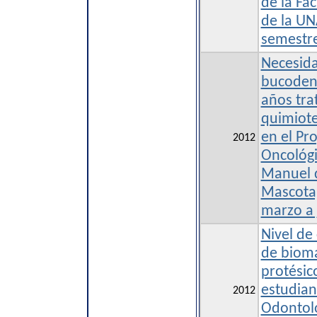
de la Fa
de la UN
semestre
Necesida
bucodent
años tra
quimiote
en el P
2012
Oncológi
Manuel d
Mascota)
marzo a 
Nivel de
de bioma
protésic
estudian
2012
Odontolo