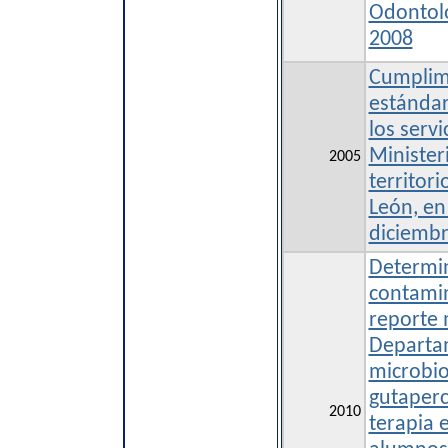
Odontolo
2008
Cumplimi
estándar
los serv
Minister
2005
territor
León, en
diciemb
Determin
contamin
reporte 
Departa
microbio
gutaperc
2010
terapia 