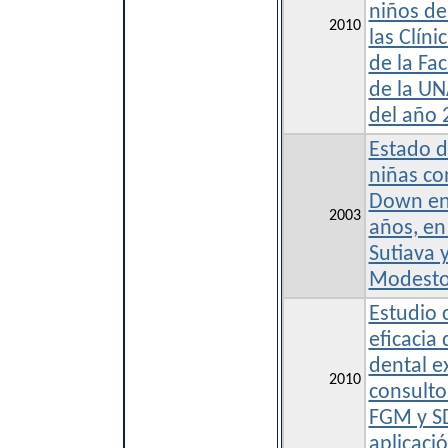
niños de
2010
las Clín
de la Fa
de la UN
del año 
Estado d
niñas co
Down en
2003
años, en
Sutiava y
Modesto
Estudio 
eficacia
dental e
2010
consulto
FGM y SD
aplicaci