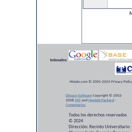
M
Indexados:
Histats.com © 2005-2024 Privacy Policy
DSpace Software
Copyright © 2002-
2008
MIT
and
Hewlett-Packard
-
Comentarios
Todos los derechos reservados
© 2024
Dirección: Recinto Universitario