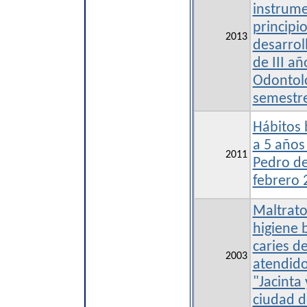
instrume
principi
2013
desarrol
de III añ
Odontolo
semestr
Hábitos 
a 5 años
2011
Pedro de
febrero 
Maltrato
higiene 
caries d
2003
atendido
"Jacinta 
ciudad d