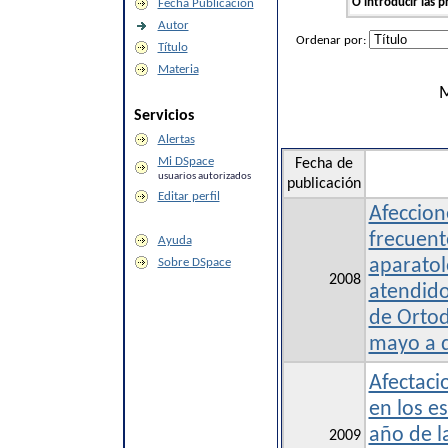
O introducir las p
Fecha Publicación
Autor
Ordenar por:
Título
Materia
M
Servicios
Alertas
Mi DSpace
Fecha de
usuarios autorizados
publicación
Editar perfil
Afeccion
frecuent
Ayuda
Sobre DSpace
aparatol
2008
atendido
de Orto
mayo a d
Afectaci
en los es
año de l
2009