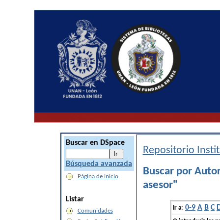
Buscar en DSpace
Repositorio Inst
Búsqueda avanzada
Buscar por Auto
Página de inicio
asesor"
Listar
0-9
A
B
C
Ir a:
Comunidades