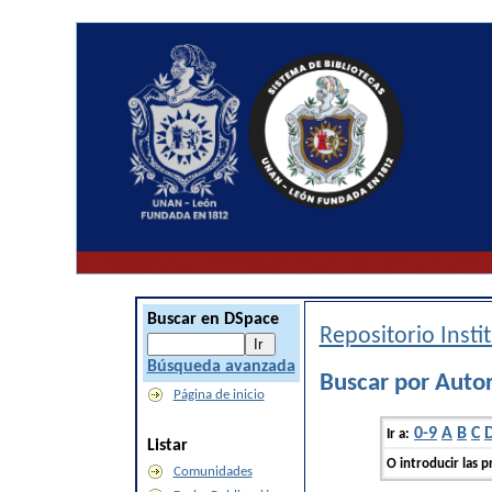
Buscar en DSpace
Repositorio Inst
Búsqueda avanzada
Buscar por Autor
Página de inicio
0-9
A
B
C
Ir a:
Listar
O introducir las p
Comunidades