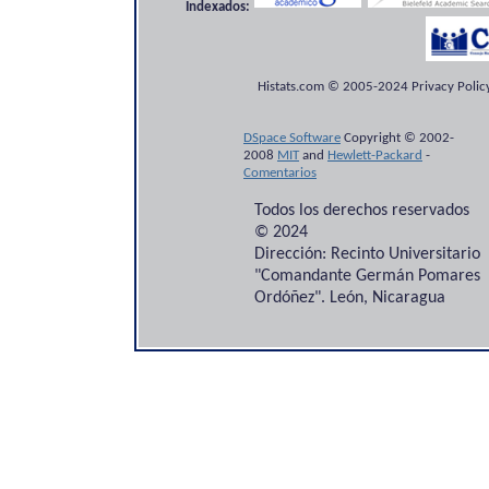
Indexados:
Histats.com © 2005-2024 Privacy Policy
DSpace Software
Copyright © 2002-
2008
MIT
and
Hewlett-Packard
-
Comentarios
Todos los derechos reservados
© 2024
Dirección: Recinto Universitario
"Comandante Germán Pomares
Ordóñez". León, Nicaragua