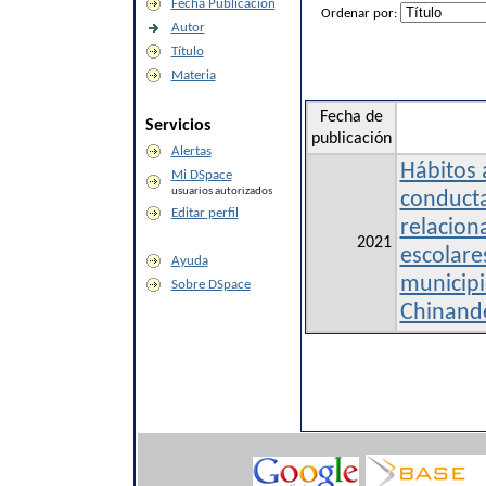
Fecha Publicación
Ordenar por:
Autor
Título
Materia
Fecha de
Servicios
publicación
Alertas
Hábitos 
Mi DSpace
usuarios autorizados
conducta
Editar perfil
relacion
2021
escolare
Ayuda
municipio
Sobre DSpace
Chinande