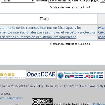
:
En orden:
Resultados por página
Mostrando resultados 1 a 1 de 1
Título
otamiento de los recursos internos en Nicaragua y los
Monj
umentos internacionales para promover el respeto y protección
Cárc
os derechos humanos en el Sistema Interamericano
Marí
Mostrando resultados 1 a 1 de 1
ts.com © 2005-2024 Privacy Policy - Terms Of Use - Check/do opt-out - Powered By H
 © 2002-
kard
-
Comentarios
Repositorio Institucional
UNAN-Le