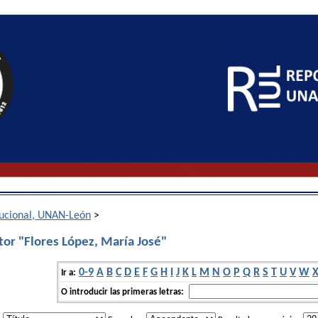
itucional, UNAN-León
>
tor "Flores López, María José"
0-9
A
B
C
D
E
F
G
H
I
J
K
L
M
N
O
P
Q
R
S
T
U
V
W
Ir a:
O introducir las primeras letras: