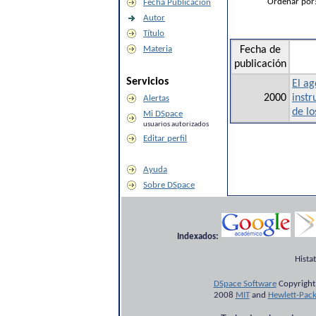
Ordenar por
Fecha Publicación
Autor
Título
Materia
Fecha de
publicación
Servicios
El ag
2000
instr
Alertas
de l
Mi DSpace
usuarios autorizados
Editar perfil
Ayuda
Sobre DSpace
Indexados:
Hista
DSpace Software
Copyright
2008
MIT
and
Hewlett-Pac