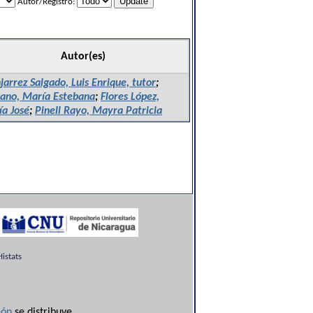
Autor/Registro:
Autor(es)
arrez Salgado, Luis Enrique, tutor
;
ano, María Estebana
;
Flores López,
a José
;
Pinell Rayo, Mayra Patricia
istats
ón
se distribuye