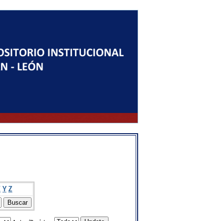
X
Y
Z