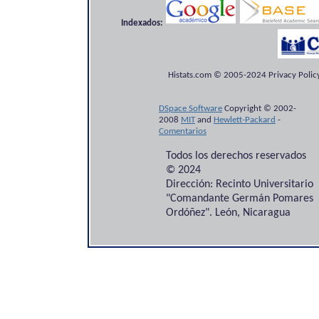
Indexados:
Histats.com © 2005-2024 Privacy Policy
DSpace Software
Copyright © 2002-
2008
MIT
and
Hewlett-Packard
-
Comentarios
Todos los derechos reservados
© 2024
Dirección: Recinto Universitario
"Comandante Germán Pomares
Ordóñez". León, Nicaragua