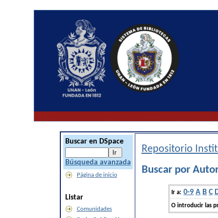
Buscar en DSpace
Repositorio Inst
Búsqueda avanzada
Buscar por Auto
Página de inicio
0-9
A
B
C
Ir a:
Listar
O introducir las p
Comunidades