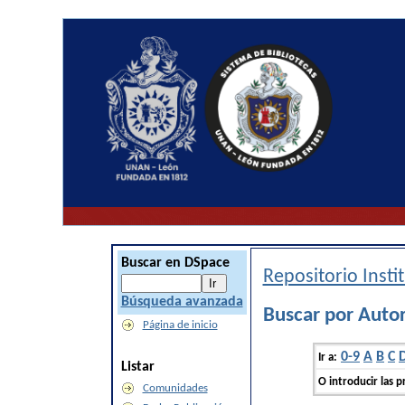
Buscar en DSpace
Repositorio Inst
Búsqueda avanzada
Buscar por Autor
Página de inicio
0-9
A
B
C
Ir a:
Listar
O introducir las p
Comunidades