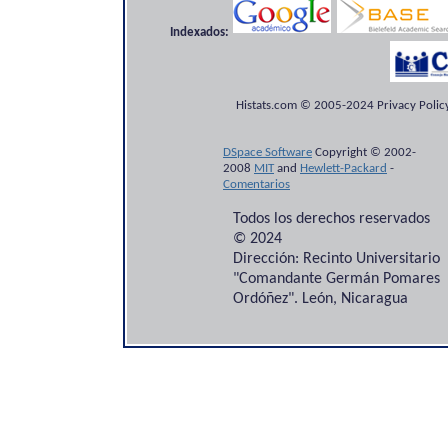
Indexados:
Histats.com © 2005-2024 Privacy Policy
DSpace Software
Copyright © 2002-
2008
MIT
and
Hewlett-Packard
-
Comentarios
Todos los derechos reservados
© 2024
Dirección: Recinto Universitario
"Comandante Germán Pomares
Ordóñez". León, Nicaragua