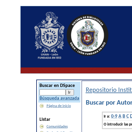
Buscar en DSpace
Repositorio Inst
Búsqueda avanzada
Buscar por Auto
Página de inicio
0-9
A
B
C
Ir a:
Listar
O introducir las p
Comunidades