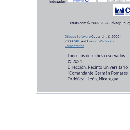
Indexados:
Histats.com © 2005-2024 Privacy Policy
DSpace Software
Copyright © 2002-
2008
MIT
and
Hewlett-Packard
-
Comentarios
Todos los derechos reservados
© 2024
Dirección: Recinto Universitario
"Comandante Germán Pomares
Ordóñez". León, Nicaragua