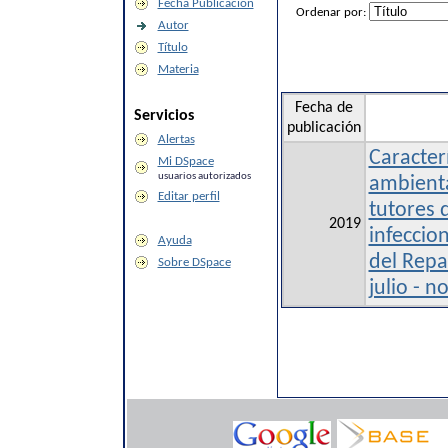
Fecha Publicación
Ordenar por:
Autor
Título
Materia
Fecha de
Servicios
publicación
Alertas
Caracter
Mi DSpace
usuarios autorizados
ambienta
Editar perfil
tutores 
2019
infeccio
Ayuda
del Repa
Sobre DSpace
julio - 