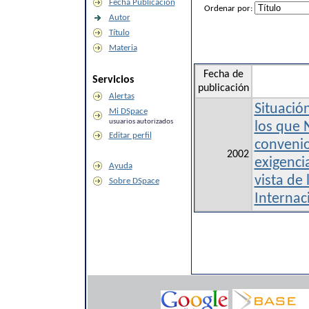
Fecha Publicación
Ordenar por:
Autor
Título
Materia
Fecha de
Servicios
publicación
Alertas
Situació
Mi DSpace
usuarios autorizados
los que 
Editar perfil
convenio
2002
exigenci
Ayuda
vista de 
Sobre DSpace
Internac