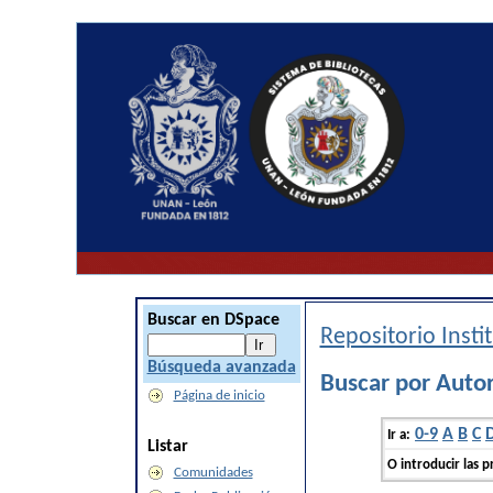
Buscar en DSpace
Repositorio Inst
Búsqueda avanzada
Buscar por Auto
Página de inicio
0-9
A
B
C
Ir a:
Listar
O introducir las p
Comunidades