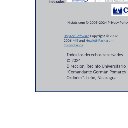
Indexados:
Histats.com © 2005-2024 Privacy Policy
DSpace Software
Copyright © 2002-
2008
MIT
and
Hewlett-Packard
-
Comentarios
Todos los derechos reservados
© 2024
Dirección: Recinto Universitario
"Comandante Germán Pomares
Ordóñez". León, Nicaragua