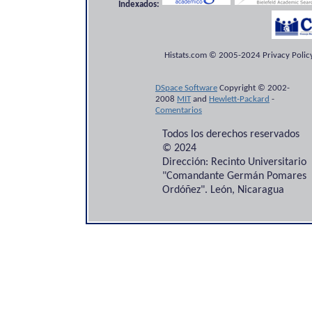
Indexados:
Histats.com © 2005-2024 Privacy Policy
DSpace Software
Copyright © 2002-
2008
MIT
and
Hewlett-Packard
-
Comentarios
Todos los derechos reservados
© 2024
Dirección: Recinto Universitario
"Comandante Germán Pomares
Ordóñez". León, Nicaragua