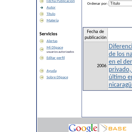
Fecha Publicación
Ordenar por:
Autor
Título
Materia
Fecha de
Servicios
publicación
Alertas
Diferenci
Mi DSpace
usuarios autorizados
de los na
Editar perfil
en el de
2006
privado, 
Ayuda
último e
Sobre DSpace
nicaragü