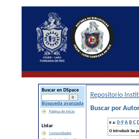
Buscar en DSpace
Repositorio Inst
Búsqueda avanzada
Buscar por Auto
Página de inicio
0-9
A
B
C
Ir a:
Listar
O introducir las p
Comunidades