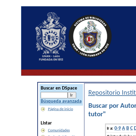
Buscar en DSpace
Repositorio Inst
Búsqueda avanzada
Buscar por Auto
Página de inicio
tutor"
Listar
0-9
A
B
C
Ir a:
Comunidades