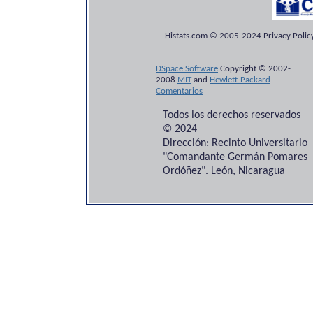
Histats.com © 2005-2024 Privacy Policy
DSpace Software
Copyright © 2002-
2008
MIT
and
Hewlett-Packard
-
Comentarios
Todos los derechos reservados
© 2024
Dirección: Recinto Universitario
"Comandante Germán Pomares
Ordóñez". León, Nicaragua