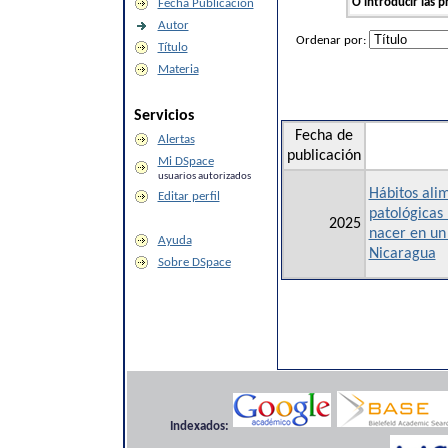
O introducir las p
Fecha Publicación
Autor
Ordenar por:
Título
Materia
Servicios
Fecha de
Alertas
publicación
Mi DSpace
usuarios autorizados
Hábitos alim
Editar perfil
patológicas 
2025
nacer en un
Ayuda
Nicaragua
Sobre DSpace
Indexados: