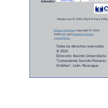
Indexados:
Histats.com © 2005-2024 Privacy Policy
DSpace Software
Copyright © 2002-
2008
MIT
and
Hewlett-Packard
-
Comentarios
Todos los derechos reservados
© 2024
Dirección: Recinto Universitario
"Comandante Germán Pomares
Ordóñez". León, Nicaragua