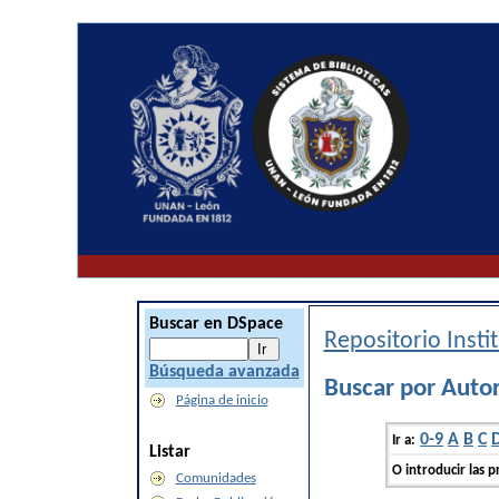
Buscar en DSpace
Repositorio Inst
Búsqueda avanzada
Buscar por Auto
Página de inicio
0-9
A
B
C
Ir a:
Listar
O introducir las p
Comunidades