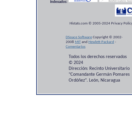
Indexados:
Histats.com © 2005-2024 Privacy Policy
DSpace Software
Copyright © 2002-
2008
MIT
and
Hewlett-Packard
-
Comentarios
Todos los derechos reservados
© 2024
Dirección: Recinto Universitario
"Comandante Germán Pomares
Ordóñez". León, Nicaragua