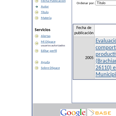
Fecha Publicación
Ordenar por:
Autor
Título
Materia
Fecha de
Servicios
publicación
Alertas
Evaluaci
Mi DSpace
usuarios autorizados
comporta
Editar perfil
producti
2005
(Brachia
Ayuda
26110) e
Sobre DSpace
Municipi