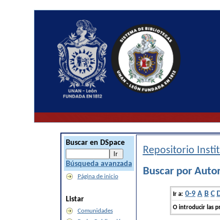
Buscar en DSpace
Repositorio Inst
Búsqueda avanzada
Buscar por Autor
Página de inicio
0-9
A
B
C
Ir a:
Listar
O introducir las p
Comunidades