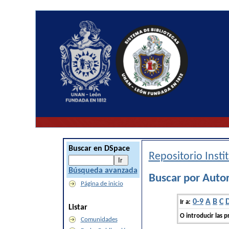
Buscar en DSpace
Repositorio Inst
Búsqueda avanzada
Buscar por Autor
Página de inicio
0-9
A
B
C
Ir a:
Listar
O introducir las p
Comunidades