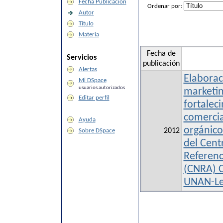
Fecha Publicación
Ordenar por:
Autor
Título
Materia
Fecha de
Servicios
publicación
Alertas
Elaborac
Mi DSpace
usuarios autorizados
marketin
Editar perfil
fortalec
comercia
Ayuda
orgánico
2012
Sobre DSpace
del Cent
Referenc
(CNRA) 
UNAN-L