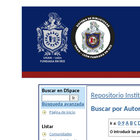
Buscar en DSpace
Repositorio Inst
Búsqueda avanzada
Buscar por Auto
Página de inicio
0-9
A
B
C
Ir a:
Listar
O introducir las p
Comunidades