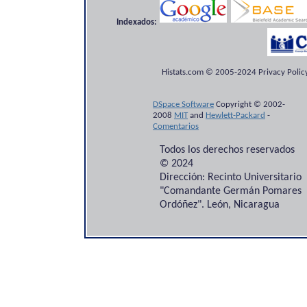
Indexados:
Histats.com © 2005-2024 Privacy Policy
DSpace Software
Copyright © 2002-
2008
MIT
and
Hewlett-Packard
-
Comentarios
Todos los derechos reservados
© 2024
Dirección: Recinto Universitario
"Comandante Germán Pomares
Ordóñez". León, Nicaragua