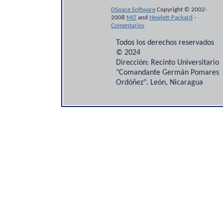
DSpace Software
Copyright © 2002-
2008
MIT
and
Hewlett-Packard
-
Comentarios
Todos los derechos reservados
© 2024
Dirección: Recinto Universitario
"Comandante Germán Pomares
Ordóñez". León, Nicaragua