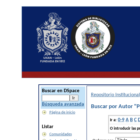
Buscar en DSpace
Repositorio Institucion
Búsqueda avanzada
Buscar por Autor "
Página de inicio
0-9
A
B
C
Ir a:
Listar
O introducir las p
Comunidades