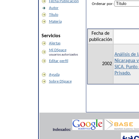
Fecha Publicación
Ordenar por:
Autor
Título
Materia
Fecha de
Servicios
publicación
Alertas
Mi DSpace
Análisis de 
usuarios autorizados
Nicaragua vi
Editar perfil
2002
SICA. Punto 
Privado.
Ayuda
Sobre DSpace
Indexados: