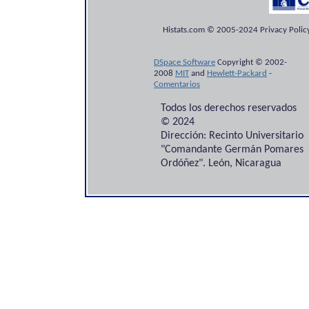
Histats.com © 2005-2024 Privacy Policy
DSpace Software
Copyright © 2002-
2008
MIT
and
Hewlett-Packard
-
Comentarios
Todos los derechos reservados
© 2024
Dirección: Recinto Universitario
"Comandante Germán Pomares
Ordóñez". León, Nicaragua