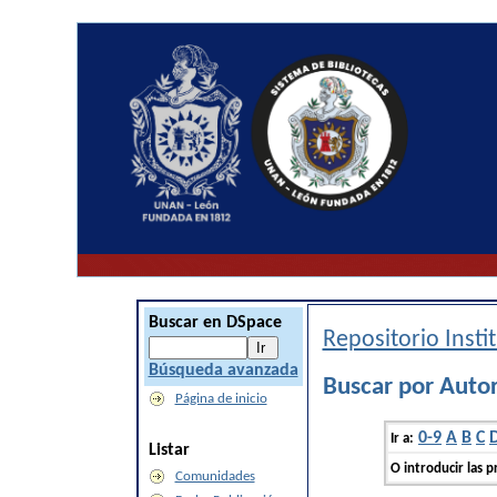
Buscar en DSpace
Repositorio Inst
Búsqueda avanzada
Buscar por Auto
Página de inicio
0-9
A
B
C
Ir a:
Listar
O introducir las p
Comunidades