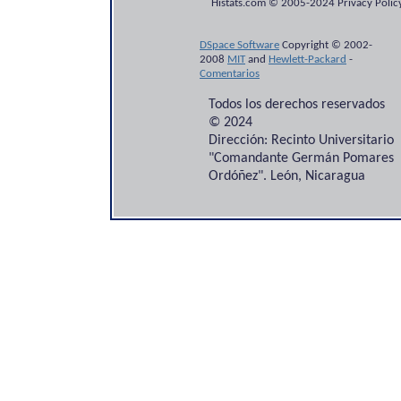
Histats.com © 2005-2024 Privacy Policy
DSpace Software
Copyright © 2002-
2008
MIT
and
Hewlett-Packard
-
Comentarios
Todos los derechos reservados
© 2024
Dirección: Recinto Universitario
"Comandante Germán Pomares
Ordóñez". León, Nicaragua