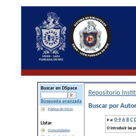
Buscar en DSpace
Repositorio Inst
Búsqueda avanzada
Buscar por Auto
Página de inicio
0-9
A
B
C
Ir a:
Listar
O introducir las p
Comunidades