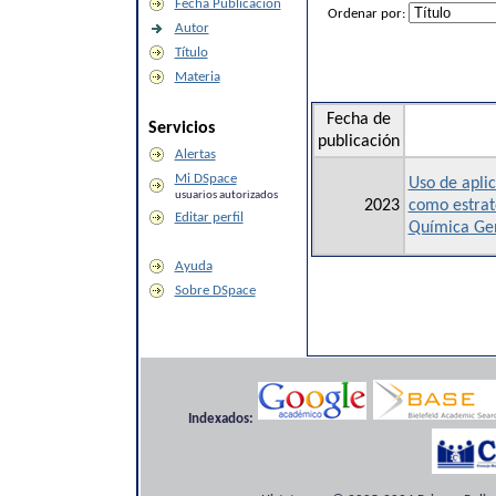
Fecha Publicación
Ordenar por:
Autor
Título
Materia
Fecha de
Servicios
publicación
Alertas
Mi DSpace
Uso de apli
usuarios autorizados
2023
como estrate
Editar perfil
Química Gen
Ayuda
Sobre DSpace
Indexados: