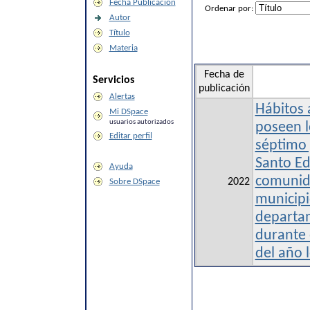
Fecha Publicación
Ordenar por:
Autor
Título
Materia
Fecha de
Servicios
publicación
Alertas
Hábitos 
Mi DSpace
usuarios autorizados
poseen l
Editar perfil
séptimo 
Santo Edi
Ayuda
comunid
2022
Sobre DSpace
municipi
departa
durante 
del año 