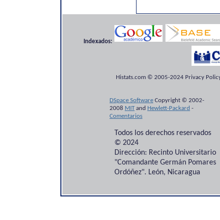
Indexados:
Histats.com © 2005-2024 Privacy Policy
DSpace Software
Copyright © 2002-
2008
MIT
and
Hewlett-Packard
-
Comentarios
Todos los derechos reservados
© 2024
Dirección: Recinto Universitario
"Comandante Germán Pomares
Ordóñez". León, Nicaragua