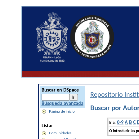
Buscar en DSpace
Repositorio Inst
Búsqueda avanzada
Buscar por Auto
Página de inicio
0-9
A
B
C
Ir a:
Listar
O introducir las p
Comunidades