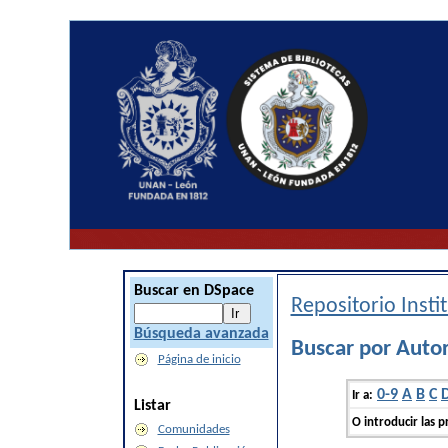
Buscar en DSpace
Repositorio Inst
Búsqueda avanzada
Buscar por Autor 
Página de inicio
0-9
A
B
C
Ir a:
Listar
O introducir las p
Comunidades