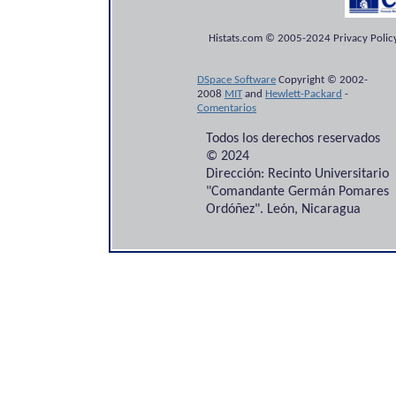
Histats.com © 2005-2024 Privacy Policy
DSpace Software
Copyright © 2002-
2008
MIT
and
Hewlett-Packard
-
Comentarios
Todos los derechos reservados
© 2024
Dirección: Recinto Universitario
"Comandante Germán Pomares
Ordóñez". León, Nicaragua