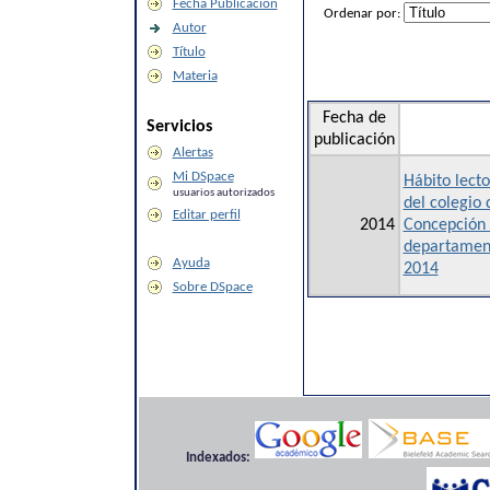
Fecha Publicación
Ordenar por:
Autor
Título
Materia
Fecha de
Servicios
publicación
Alertas
Mi DSpace
Hábito lect
usuarios autorizados
del colegio
Editar perfil
2014
Concepción 
departament
Ayuda
2014
Sobre DSpace
Indexados: