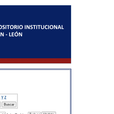
X
Y
Z