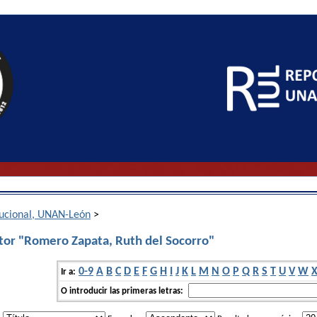
itucional, UNAN-León
>
tor "Romero Zapata, Ruth del Socorro"
0-9
A
B
C
D
E
F
G
H
I
J
K
L
M
N
O
P
Q
R
S
T
U
V
W
Ir a:
O introducir las primeras letras: