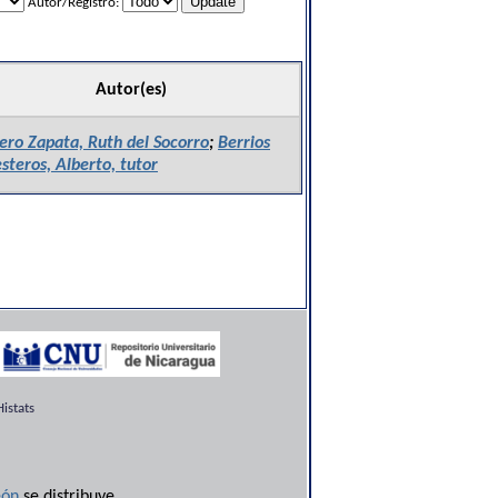
Autor/Registro:
Autor(es)
ro Zapata, Ruth del Socorro
;
Berrios
esteros, Alberto, tutor
istats
ón
se distribuye