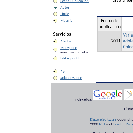
Ordenar por
Fecha Publicación
Autor
Título
Materia
Fecha de
publicación
Servicios
Varia
2011
adole
Alertas
Chin
Mi DSpace
usuarios autorizados
Editar perfil
Ayuda
Sobre DSpace
Indexados:
Hista
DSpace Software
Copyright
2008
MIT
and
Hewlett-Pac