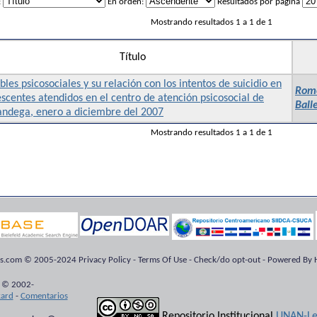
:
En orden:
Resultados por página
Mostrando resultados 1 a 1 de 1
Título
bles psicosociales y su relación con los intentos de suicidio en
Rome
scentes atendidos en el centro de atención psicosocial de
Ball
andega, enero a diciembre del 2007
Mostrando resultados 1 a 1 de 1
ts.com © 2005-2024 Privacy Policy - Terms Of Use - Check/do opt-out - Powered By H
 © 2002-
kard
-
Comentarios
Repositorio Institucional
UNAN-Le