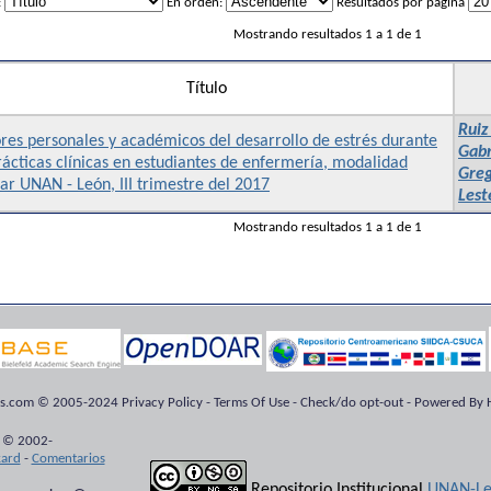
:
En orden:
Resultados por página
Mostrando resultados 1 a 1 de 1
Título
Ruiz
res personales y académicos del desarrollo de estrés durante
Gabr
rácticas clínicas en estudiantes de enfermería, modalidad
Greg
ar UNAN - León, III trimestre del 2017
Lest
Mostrando resultados 1 a 1 de 1
ts.com © 2005-2024 Privacy Policy - Terms Of Use - Check/do opt-out - Powered By H
 © 2002-
kard
-
Comentarios
Repositorio Institucional
UNAN-Le