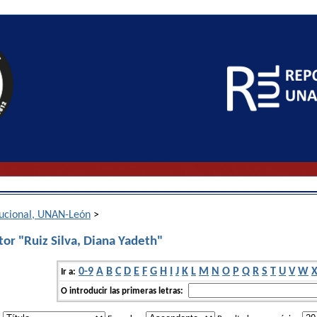
itucional, UNAN-León
>
or "Ruiz Silva, Diana Yadeth"
0-9
A
B
C
D
E
F
G
H
I
J
K
L
M
N
O
P
Q
R
S
T
U
V
W
Ir a:
O introducir las primeras letras: