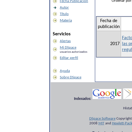
Ordenar por
Fecha Publicación
Autor
Título
Materia
Fecha de
publicación
Servicios
Facto
Alertas
2017
las p
Mi DSpace
regul
usuarios autorizados
Editar perfil
Ayuda
Sobre DSpace
Indexados:
Hista
DSpace Software
Copyright
2008
MIT
and
Hewlett-Pac