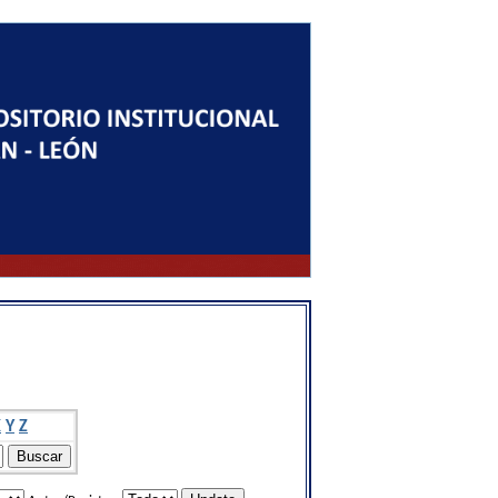
X
Y
Z