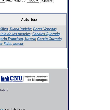
Autor/Registro:
Autor(es)
 Silva, Diana Yadeth
;
Pérez Venegas,
iela de los Ángeles
;
Canales Quezada,
oria Francisca, tutora
;
García Guzmán,
er Fidel, asesor
istats
ón
se distribuye