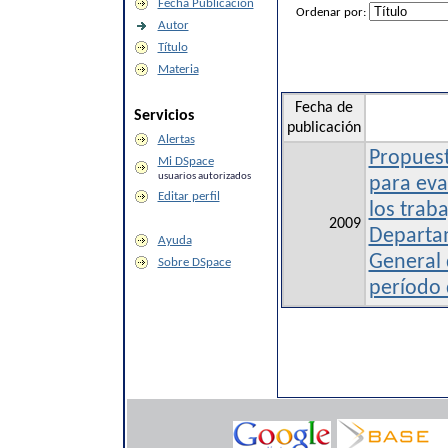
Fecha Publicación
Ordenar por:
Autor
Título
Materia
Fecha de
Servicios
publicación
Alertas
Propuest
Mi DSpace
usuarios autorizados
para eva
Editar perfil
los trab
2009
Departa
Ayuda
General 
Sobre DSpace
período