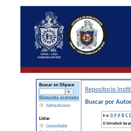
Buscar en DSpace
Repositorio Inst
Búsqueda avanzada
Buscar por Autor
Página de inicio
0-9
A
B
C
Ir a:
Listar
O introducir las p
Comunidades