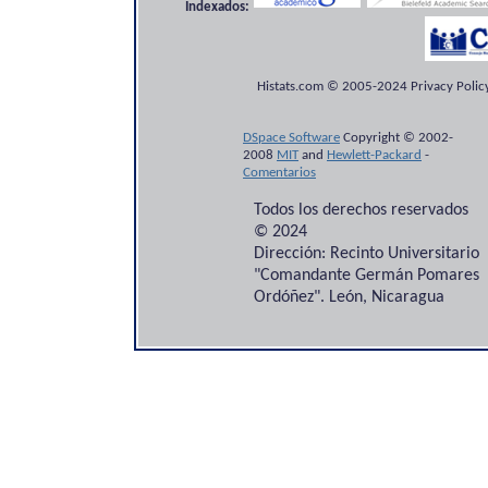
Indexados:
Histats.com © 2005-2024 Privacy Policy
DSpace Software
Copyright © 2002-
2008
MIT
and
Hewlett-Packard
-
Comentarios
Todos los derechos reservados
© 2024
Dirección: Recinto Universitario
"Comandante Germán Pomares
Ordóñez". León, Nicaragua