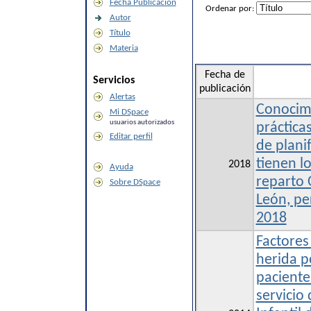
Fecha Publicación
Ordenar por:
Autor
Título
Materia
Fecha de
Servicios
publicación
Alertas
Conocimi
Mi DSpace
usuarios autorizados
práctica
Editar perfil
de plani
tienen l
2018
Ayuda
reparto 
Sobre DSpace
León, pe
2018
Factores
herida p
paciente
servicio