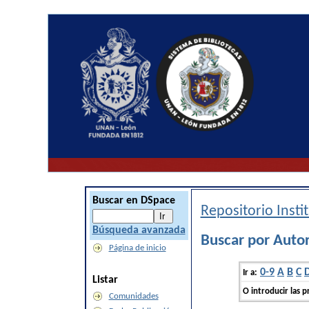
Buscar en DSpace
Repositorio Inst
Búsqueda avanzada
Buscar por Autor
Página de inicio
0-9
A
B
C
Ir a:
Listar
O introducir las p
Comunidades