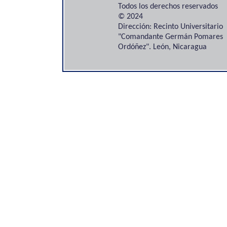
Todos los derechos reservados
© 2024
Dirección: Recinto Universitario
"Comandante Germán Pomares
Ordóñez". León, Nicaragua