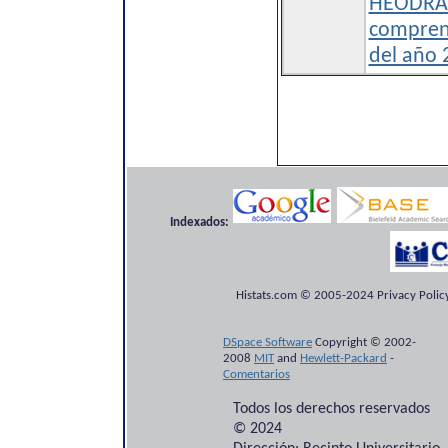
HEODRA 
compren
del año 
Indexados:
Histats.com © 2005-2024 Privacy Policy
DSpace Software
Copyright © 2002-
2008
MIT
and
Hewlett-Packard
-
Comentarios
Todos los derechos reservados
© 2024