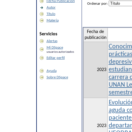
Fecha Publicación
Ordenar por:
Autor
Título
Materia
Fecha de
Servicios
publicación
Alertas
Conocimi
Mi DSpace
usuarios autorizados
práctica
Editar perfil
depresi
estudiant
2023
Ayuda
carrera 
Sobre DSpace
UNAN Leó
semestre
Evolución
aguda c
paciente
departam
2023