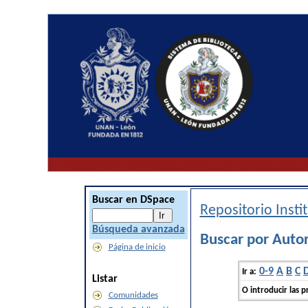
Buscar en DSpace
Repositorio Inst
Búsqueda avanzada
Buscar por Autor 
Página de inicio
0-9
A
B
C
Ir a:
Listar
O introducir las p
Comunidades