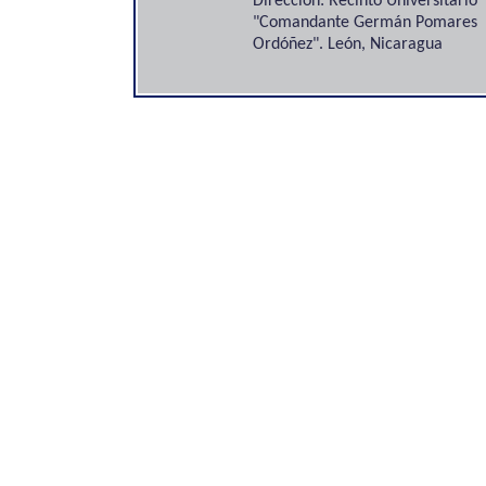
Dirección: Recinto Universitario
"Comandante Germán Pomares
Ordóñez". León, Nicaragua