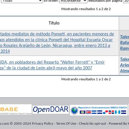
:
En orden:
Resultados por página
Mostrando resultados 1 a 2 de 2
Título
ltados mediatos de método Ponseti, en pacientes menores de
Tale
os atendidos en la clínica Ponseti del Hospital Escuela Oscar
Rafa
o Rosales Argüello de León, Nicaragua, entre enero 2013 a
Ramó
 2014
Tale
IDA, en pobladores del Reparto "Walter Ferreti" y "Emir
Arle
za" de la ciudad de León abril-mayo del año 2007
Alme
Mostrando resultados 1 a 2 de 2
ts.com © 2005-2024 Privacy Policy - Terms Of Use - Check/do opt-out - Powered By H