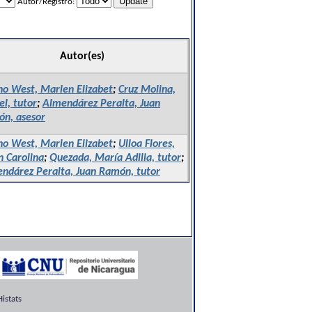
Autor/Registro:
Autor(es)
no West, Marlen Elizabet
;
Cruz Molina,
el, tutor
;
Almendárez Peralta, Juan
n, asesor
no West, Marlen Elizabet
;
Ulloa Flores,
n Carolina
;
Quezada, María Adilia, tutor
;
ndárez Peralta, Juan Ramón, tutor
istats