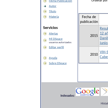
Ordenar por
Fecha Publicación
Autor
Título
Materia
Fecha de
publicación
Servicios
Resu
12 añ
Alertas
2015
Danil
Mi DSpace
usuarios autorizados
junio
Editar perfil
VIH-S
2010
Cabe
Ayuda
Sobre DSpace
Indexados:
Hista