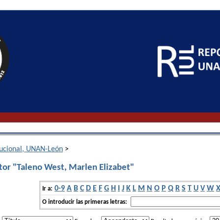
itucional, UNAN-León
>
tor "Taleno West, Marlen Elizabet"
0-9
A
B
C
D
E
F
G
H
I
J
K
L
M
N
O
P
Q
R
S
T
U
V
W
Ir a:
O introducir las primeras letras: