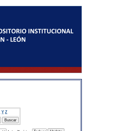
X
Y
Z