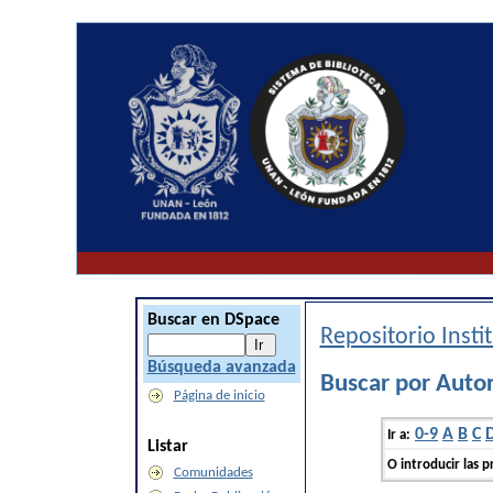
Buscar en DSpace
Repositorio Inst
Búsqueda avanzada
Buscar por Auto
Página de inicio
0-9
A
B
C
Ir a:
Listar
O introducir las p
Comunidades