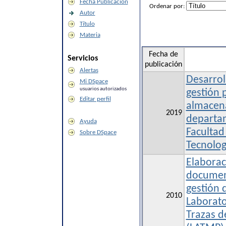
Fecha Publicación
Ordenar por:
Autor
Título
Materia
Fecha de
Servicios
publicación
Alertas
Desarrol
Mi DSpace
usuarios autorizados
gestión 
Editar perfil
almacena
2019
departa
Ayuda
Facultad
Sobre DSpace
Tecnolo
Elaborac
document
gestión d
2010
Laborato
Trazas d