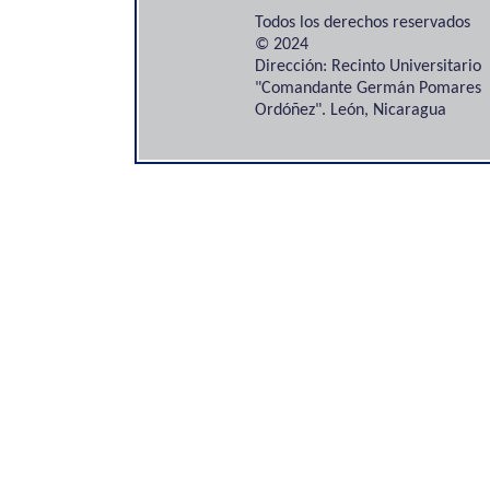
Todos los derechos reservados
© 2024
Dirección: Recinto Universitario
"Comandante Germán Pomares
Ordóñez". León, Nicaragua