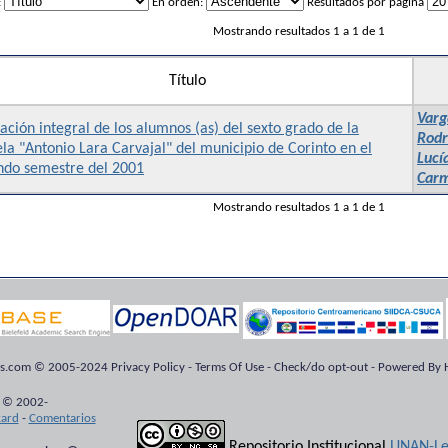
:
En orden:
Resultados por página
Mostrando resultados 1 a 1 de 1
Título
Varg
ción integral de los alumnos (as) del sexto grado de la
Rodr
la "Antonio Lara Carvajal" del municipio de Corinto en el
Lucí
ndo semestre del 2001
Car
Mostrando resultados 1 a 1 de 1
ts.com © 2005-2024 Privacy Policy - Terms Of Use - Check/do opt-out - Powered By H
 © 2002-
kard
-
Comentarios
Repositorio Institucional
UNAN-Le