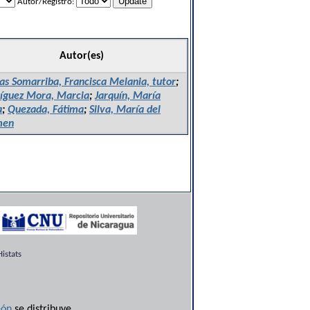
Autor/Registro:
Autor(es)
as Somarriba, Francisca Melania, tutor
;
íguez Mora, Marcia
;
Jarquín, María
a
;
Quezada, Fátima
;
Silva, María del
men
istats
ón
se distribuye