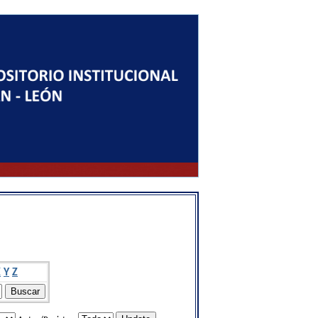
X
Y
Z