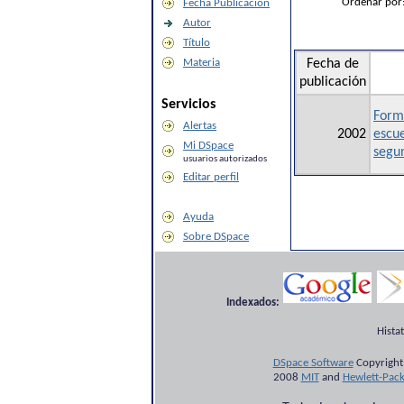
Ordenar por
Fecha Publicación
Autor
Título
Materia
Fecha de
publicación
Servicios
Forma
Alertas
2002
escue
Mi DSpace
segu
usuarios autorizados
Editar perfil
Ayuda
Sobre DSpace
Indexados:
Hista
DSpace Software
Copyright
2008
MIT
and
Hewlett-Pac