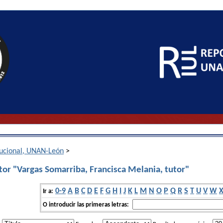
itucional, UNAN-León
>
tor "Vargas Somarriba, Francisca Melania, tutor"
0-9
A
B
C
D
E
F
G
H
I
J
K
L
M
N
O
P
Q
R
S
T
U
V
W
Ir a:
O introducir las primeras letras: