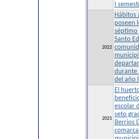
I semest
Hábitos 
poseen l
séptimo 
Santo Edi
comunid
2022
municipi
departa
durante 
del año 
El huerto
benefici
escolar 
seto gra
2021
Berrios D
comarca
municipi