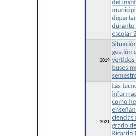
del Insti
municipi
departa
durante 
escolar 
Situació
gestión 
vertidos
2019
buses mu
semestr
Las tecn
informac
como her
enseñanz
ciencias
2021
grado de
Ricardo 