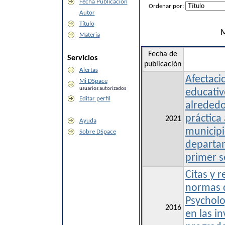
Fecha Publicación
Ordenar por:
Autor
Título
M
Materia
Fecha de
Servicios
publicación
Alertas
Afectaci
Mi DSpace
usuarios autorizados
educativo
Editar perfil
alrededo
práctica 
2021
Ayuda
municipi
Sobre DSpace
departam
primer s
Citas y r
normas 
Psycholo
2016
en las i