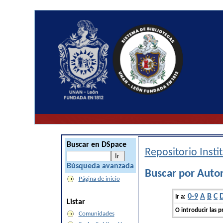
Buscar en DSpace
Repositorio Inst
Búsqueda avanzada
Buscar por Autor
Página de inicio
0-9
A
B
C
Ir a:
Listar
O introducir las p
Comunidades