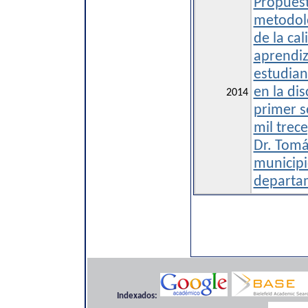
Propuest
metodoló
de la cal
aprendiz
estudian
en la dis
2014
primer s
mil trece
Dr. Tomá
municipi
departa
Indexados: