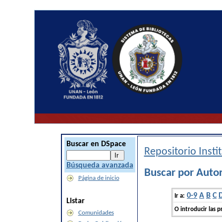
Buscar en DSpace
Repositorio Inst
Búsqueda avanzada
Buscar por Auto
Página de inicio
0-9
A
B
C
Ir a:
Listar
O introducir las p
Comunidades