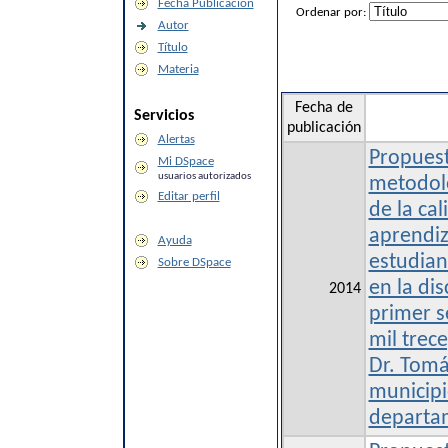
Fecha Publicación
Ordenar por:
Autor
Título
Materia
Fecha de
Servicios
publicación
Alertas
Propuest
Mi DSpace
usuarios autorizados
metodoló
Editar perfil
de la cal
aprendiz
Ayuda
estudian
Sobre DSpace
en la dis
2014
primer s
mil trece
Dr. Tomá
municipi
departa