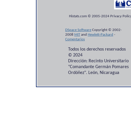
Histats.com © 2005-2024 Privacy Policy
DSpace Software
Copyright © 2002-
2008
MIT
and
Hewlett-Packard
-
Comentarios
Todos los derechos reservados
© 2024
Dirección: Recinto Universitario
"Comandante Germán Pomares
Ordóñez". León, Nicaragua