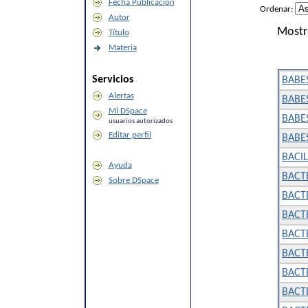
Fecha Publicación
Ordenar:
Autor
Mostr
Título
Materia
Servicios
BABES
Alertas
BABES
Mi DSpace
BABE
usuarios autorizados
Editar perfil
BABES
BACI
Ayuda
BACT
Sobre DSpace
BACTE
BACT
BACT
BACT
BACT
BACT