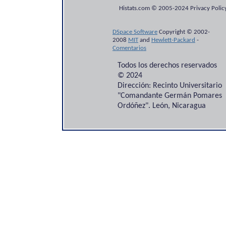
Histats.com © 2005-2024 Privacy Policy
DSpace Software
Copyright © 2002-
2008
MIT
and
Hewlett-Packard
-
Comentarios
Todos los derechos reservados
© 2024
Dirección: Recinto Universitario
"Comandante Germán Pomares
Ordóñez". León, Nicaragua