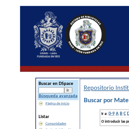
Buscar en DSpace
Repositorio Inst
Búsqueda avanzada
Buscar por Mate
Página de inicio
0-9
A
B
C
Ir a:
Listar
O introducir las p
Comunidades