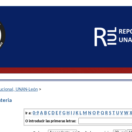
itucional, UNAN-León
>
teria
0-9
A
B
C
D
E
F
G
H
I
J
K
L
M
N
O
P
Q
R
S
T
U
V
W
Ir a:
O introducir las primeras letras: