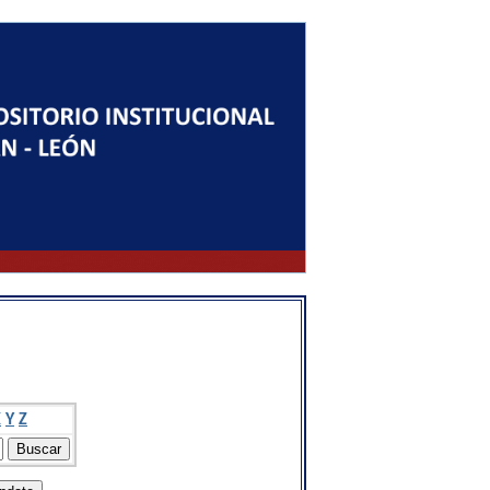
X
Y
Z