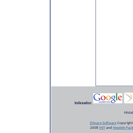
Indexados:
Hista
DSpace Software
Copyright
2008
MIT
and
Hewlett-Pac