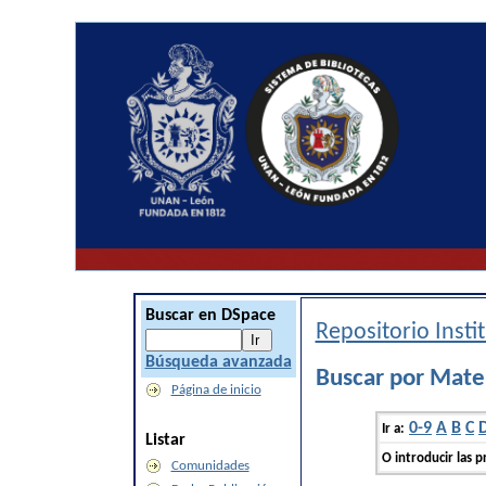
Buscar en DSpace
Repositorio Inst
Búsqueda avanzada
Buscar por Mate
Página de inicio
0-9
A
B
C
Ir a:
Listar
O introducir las p
Comunidades