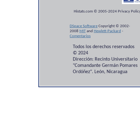
Histats.com © 2005-2024 Privacy Policy
DSpace Software
Copyright © 2002-
2008
MIT
and
Hewlett-Packard
-
Comentarios
Todos los derechos reservados
© 2024
Dirección: Recinto Universitario
"Comandante Germán Pomares
Ordóñez". León, Nicaragua