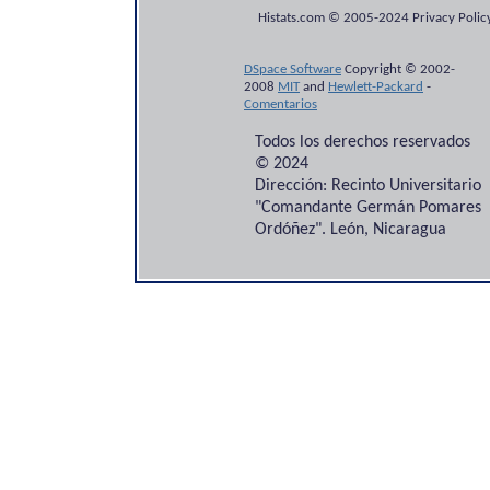
Histats.com © 2005-2024 Privacy Policy
DSpace Software
Copyright © 2002-
2008
MIT
and
Hewlett-Packard
-
Comentarios
Todos los derechos reservados
© 2024
Dirección: Recinto Universitario
"Comandante Germán Pomares
Ordóñez". León, Nicaragua