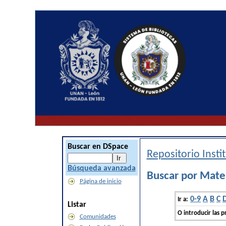
Buscar en DSpace
Repositorio Inst
Búsqueda avanzada
Buscar por Mate
Página de inicio
0-9
A
B
C
Ir a:
Listar
O introducir las p
Comunidades