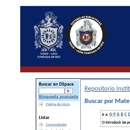
Buscar en DSpace
Repositorio Inst
Búsqueda avanzada
Buscar por Mat
Página de inicio
0-9
A
B
C
Ir a:
Listar
O introducir las p
Comunidades