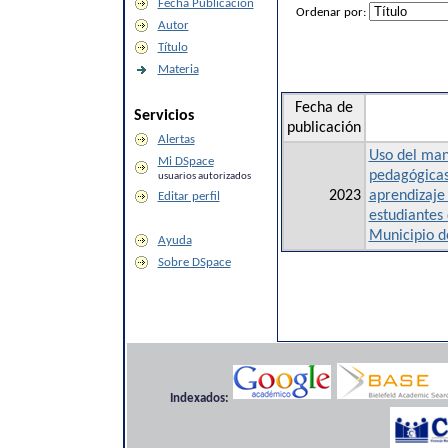
Fecha Publicación
Ordenar por:
Autor
Título
Materia
Fecha de
Servicios
publicación
Alertas
Uso del man
Mi DSpace
pedagógicas
usuarios autorizados
2023
aprendizaje
Editar perfil
estudiantes 
Municipio d
Ayuda
Sobre DSpace
Indexados: