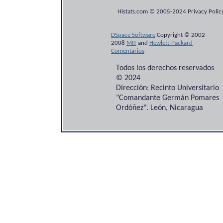
Histats.com © 2005-2024 Privacy Policy
DSpace Software
Copyright © 2002-
2008
MIT
and
Hewlett-Packard
-
Comentarios
Todos los derechos reservados
© 2024
Dirección: Recinto Universitario
"Comandante Germán Pomares
Ordóñez". León, Nicaragua