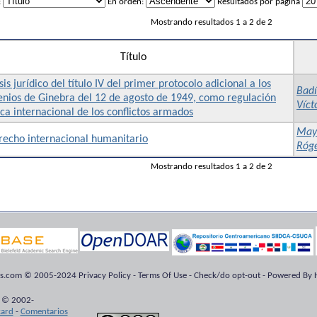
:
En orden:
Resultados por página
Mostrando resultados 1 a 2 de 2
Título
sis jurídico del título IV del primer protocolo adicional a los
Badí
enios de Ginebra del 12 de agosto de 1949, como regulación
Víct
ica internacional de los conflictos armados
Maya
recho internacional humanitario
Róge
Mostrando resultados 1 a 2 de 2
ts.com © 2005-2024 Privacy Policy - Terms Of Use - Check/do opt-out - Powered By H
 © 2002-
kard
-
Comentarios