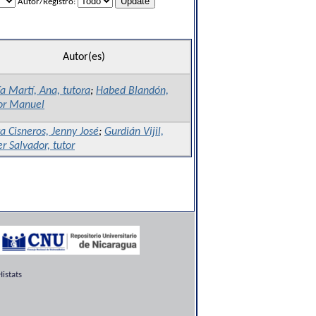
Autor/Registro:
Autor(es)
a Martí, Ana, tutora
;
Habed Blandón,
or Manuel
 Cisneros, Jenny José
;
Gurdián Vijil,
r Salvador, tutor
istats