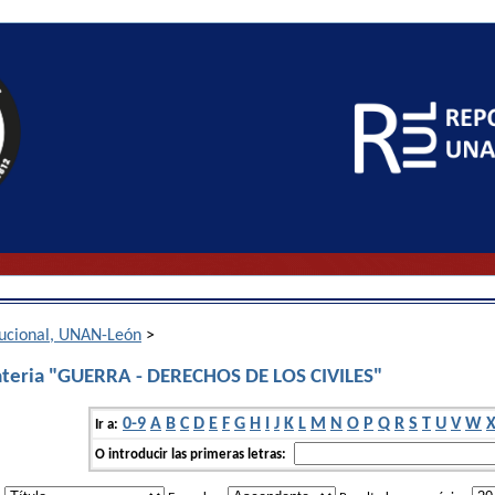
itucional, UNAN-León
>
ateria "GUERRA - DERECHOS DE LOS CIVILES"
0-9
A
B
C
D
E
F
G
H
I
J
K
L
M
N
O
P
Q
R
S
T
U
V
W
Ir a:
O introducir las primeras letras: