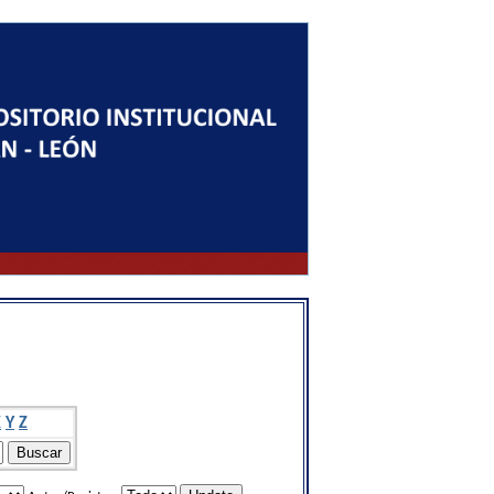
X
Y
Z