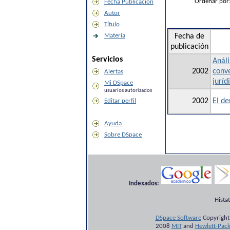
Ordenar por
Fecha Publicación
Autor
Título
Materia
Fecha de
publicación
Servicios
Análi
2002
conv
Alertas
juríd
Mi DSpace
usuarios autorizados
2002
El de
Editar perfil
Ayuda
Sobre DSpace
Indexados:
Hista
DSpace Software
Copyright
2008
MIT
and
Hewlett-Pac