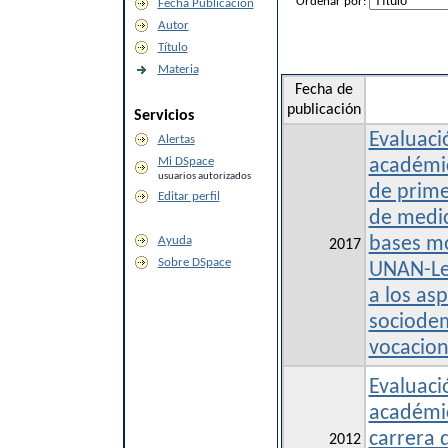
Ordenar por:
Fecha Publicación
Autor
Título
Materia
Fecha de
publicación
Servicios
Evaluaci
Alertas
Mi DSpace
académic
usuarios autorizados
de prime
Editar perfil
de medic
Ayuda
bases mol
2017
Sobre DSpace
UNAN-Le
a los as
sociodem
vocacion
Evaluaci
académic
carrera 
2012