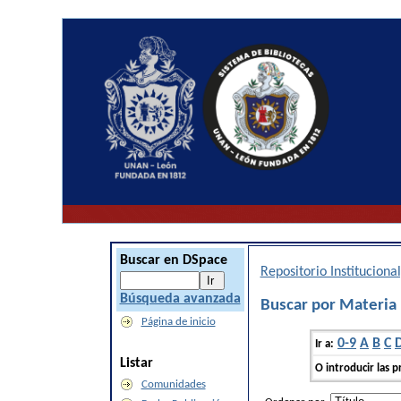
Buscar en DSpace
Repositorio Institucion
Búsqueda avanzada
Buscar por Materia
Página de inicio
0-9
A
B
C
Ir a:
Listar
O introducir las p
Comunidades