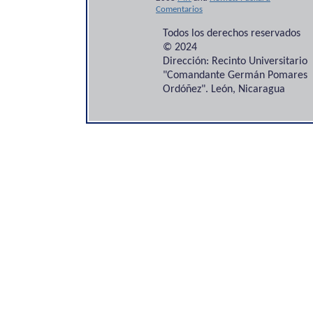
Comentarios
Todos los derechos reservados
© 2024
Dirección: Recinto Universitario
"Comandante Germán Pomares
Ordóñez". León, Nicaragua