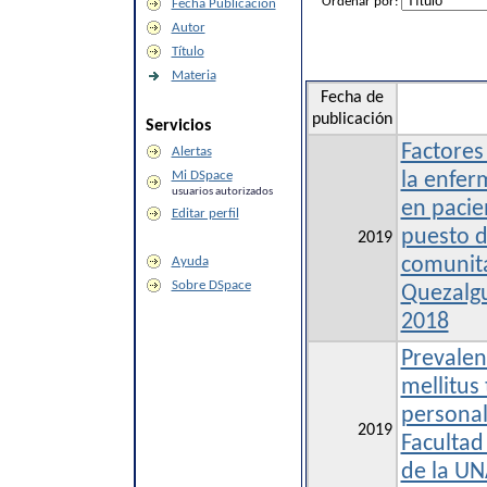
Ordenar por:
Fecha Publicación
Autor
Título
Materia
Fecha de
publicación
Servicios
Factores
Alertas
Mi DSpace
la enfer
usuarios autorizados
en pacie
Editar perfil
puesto d
2019
Ayuda
comunita
Sobre DSpace
Quezalgu
2018
Prevalen
mellitus 
personal
2019
Facultad
de la UN