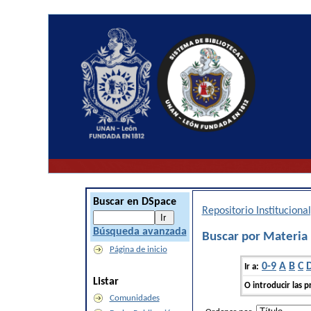
Buscar en DSpace
Repositorio Institucion
Búsqueda avanzada
Buscar por Materia
Página de inicio
0-9
A
B
C
Ir a:
Listar
O introducir las p
Comunidades