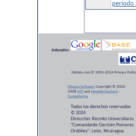
periodo a
Indexados:
Histats.com © 2005-2024 Privacy Policy
DSpace Software
Copyright © 2002-
2008
MIT
and
Hewlett-Packard
-
Comentarios
Todos los derechos reservados
© 2024
Dirección: Recinto Universitario
"Comandante Germán Pomares
Ordóñez". León, Nicaragua