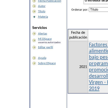
O introducir las p
Fecha Publicación
Autor
Ordenar por:
Título
Materia
Servicios
Fecha de
Alertas
publicación
Mi DSpace
usuarios autorizados
Factores
Editar perfil
alimenti
bajo pes
Ayuda
programa
Sobre DSpace
2021
promoció
desarrol
Virgen - 
2019