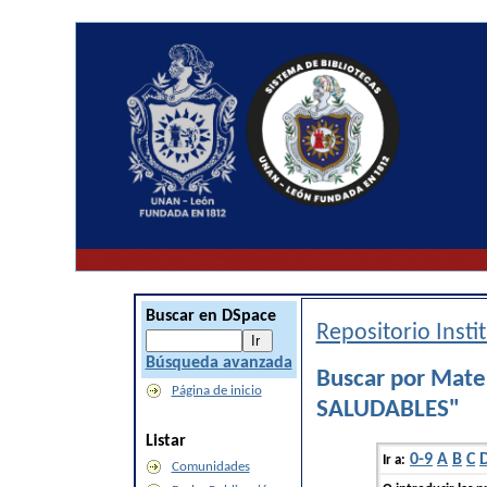
Buscar en DSpace
Repositorio Inst
Búsqueda avanzada
Buscar por Mat
Página de inicio
SALUDABLES"
Listar
0-9
A
B
C
Ir a:
Comunidades