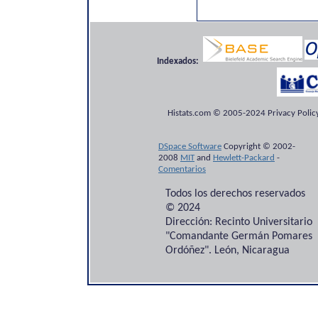
Indexados:
Histats.com © 2005-2024 Privacy Policy
DSpace Software
Copyright © 2002-
2008
MIT
and
Hewlett-Packard
-
Comentarios
Todos los derechos reservados
© 2024
Dirección: Recinto Universitario
"Comandante Germán Pomares
Ordóñez". León, Nicaragua