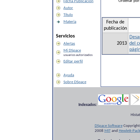
Ordenar por
Fecha Publicación
Autor
Título
Materia
Fecha de
publicación
Servicios
Desar
2013
del c
Alertas
pági
Mi DSpace
usuarios autorizados
Editar perfil
Ayuda
Sobre DSpace
Indexados:
Hista
DSpace Software
Copyright
2008
MIT
and
Hewlett-Pac