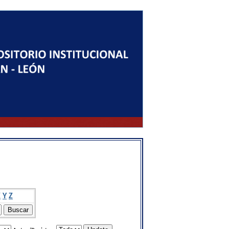
X
Y
Z