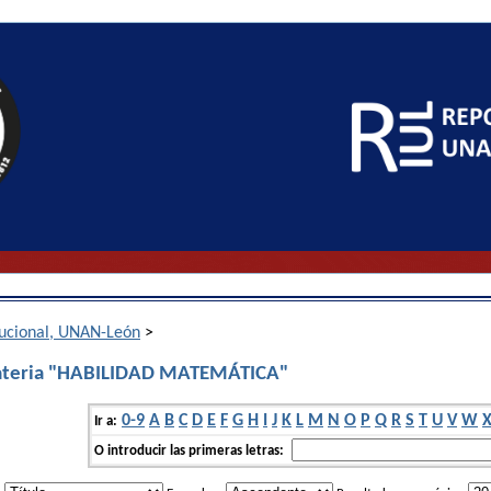
itucional, UNAN-León
>
ateria "HABILIDAD MATEMÁTICA"
0-9
A
B
C
D
E
F
G
H
I
J
K
L
M
N
O
P
Q
R
S
T
U
V
W
Ir a:
O introducir las primeras letras: