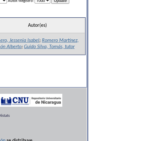
Autor/Registro:
Autor(es)
ro, Jessenia Isabel
;
Romero Martínez,
ón Alberto
;
Guido Silva, Tomás, tutor
istats
ón
se distribuye