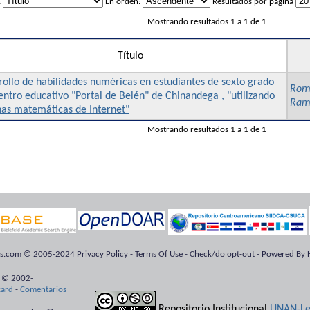
:
En orden:
Resultados por página
Mostrando resultados 1 a 1 de 1
Título
ollo de habilidades numéricas en estudiantes de sexto grado
Rome
entro educativo "Portal de Belén" de Chinandega , "utilizando
Ram
nas matemáticas de Internet"
Mostrando resultados 1 a 1 de 1
ts.com © 2005-2024 Privacy Policy - Terms Of Use - Check/do opt-out - Powered By H
 © 2002-
kard
-
Comentarios
Repositorio Institucional
UNAN-Le