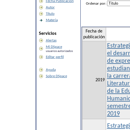
Fecha Publicación
Ordenar por:
Autor
Título
Materia
Fecha de
Servicios
publicación
Alertas
Estrateg
Mi DSpace
usuarios autorizados
el desarr
Editar perfil
de expre
estudian
Ayuda
la carre
Sobre DSpace
2019
Literatur
de la Ed
Humanid
semestre
2019
Estrateg