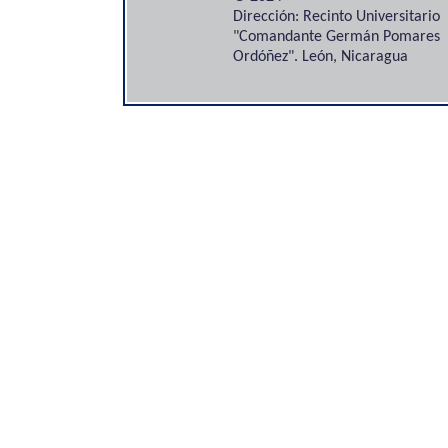
Dirección: Recinto Universitario
"Comandante Germán Pomares
Ordóñez". León, Nicaragua