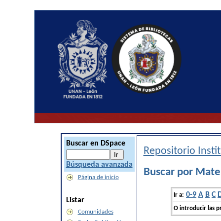
Buscar en DSpace
Repositorio Inst
Búsqueda avanzada
Buscar por Mat
Página de inicio
0-9
A
B
C
Ir a:
Listar
O introducir las p
Comunidades