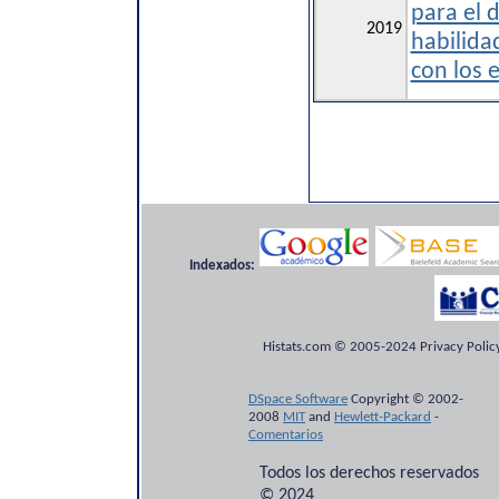
para el 
2019
habilida
con los 
Indexados:
Histats.com © 2005-2024 Privacy Policy
DSpace Software
Copyright © 2002-
2008
MIT
and
Hewlett-Packard
-
Comentarios
Todos los derechos reservados
© 2024