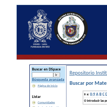
Buscar en DSpace
Repositorio Inst
Búsqueda avanzada
Buscar por Mat
Página de inicio
0-9
A
B
C
Ir a:
Listar
O introducir las p
Comunidades