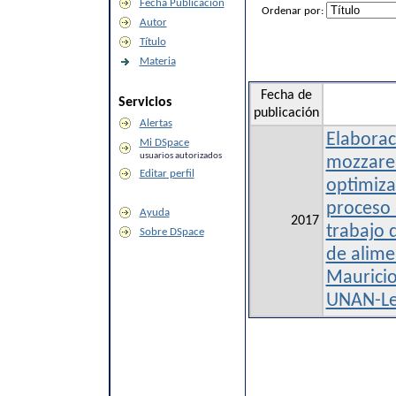
Fecha Publicación
Ordenar por:
Autor
Título
Materia
Fecha de
Servicios
publicación
Alertas
Elaborac
Mi DSpace
usuarios autorizados
mozzarel
Editar perfil
optimiza
proceso 
Ayuda
2017
trabajo 
Sobre DSpace
de alime
Mauricio
UNAN-L