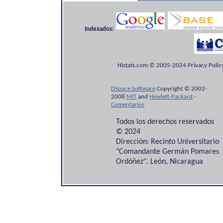
Indexados:
Histats.com © 2005-2024 Privacy Policy
DSpace Software
Copyright © 2002-
2008
MIT
and
Hewlett-Packard
-
Comentarios
Todos los derechos reservados
© 2024
Dirección: Recinto Universitario
"Comandante Germán Pomares
Ordóñez". León, Nicaragua