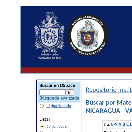
Buscar en DSpace
Repositorio Inst
Búsqueda avanzada
Buscar por Mat
Página de inicio
NICARAGUA - V
Listar
0-9
A
B
C
Ir a:
Comunidades