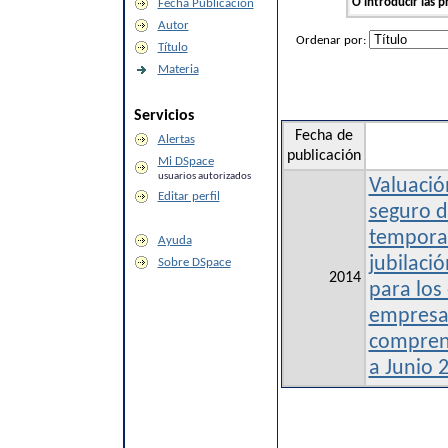
O introducir las p
Fecha Publicación
Autor
Ordenar por:
Título
Materia
Servicios
Fecha de
Alertas
publicación
Mi DSpace
usuarios autorizados
Valuació
Editar perfil
seguro d
temporal
Ayuda
jubilaci
Sobre DSpace
2014
para los
empresa 
compren
a Junio 