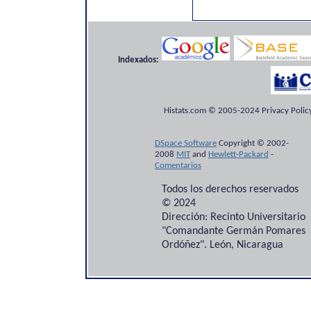
Indexados:
Histats.com © 2005-2024 Privacy Policy
DSpace Software
Copyright © 2002-
2008
MIT
and
Hewlett-Packard
-
Comentarios
Todos los derechos reservados
© 2024
Dirección: Recinto Universitario
"Comandante Germán Pomares
Ordóñez". León, Nicaragua