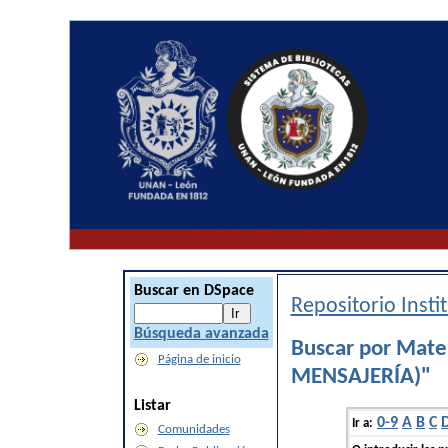
Buscar en DSpace
Repositorio Inst
Búsqueda avanzada
Buscar por Mat
Página de inicio
MENSAJERÍA)"
Listar
0-9
A
B
C
Ir a:
Comunidades