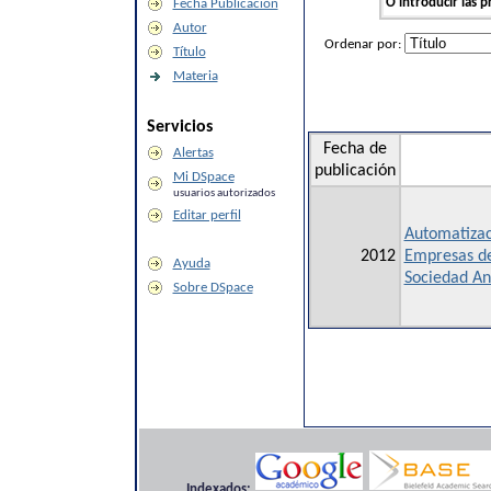
O introducir las p
Fecha Publicación
Autor
Ordenar por:
Título
Materia
Servicios
Fecha de
Alertas
publicación
Mi DSpace
usuarios autorizados
Editar perfil
Automatizac
2012
Empresas de
Ayuda
Sociedad An
Sobre DSpace
Indexados: