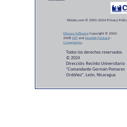
Histats.com © 2005-2024 Privacy Policy
DSpace Software
Copyright © 2002-
2008
MIT
and
Hewlett-Packard
-
Comentarios
Todos los derechos reservados
© 2024
Dirección: Recinto Universitario
"Comandante Germán Pomares
Ordóñez". León, Nicaragua