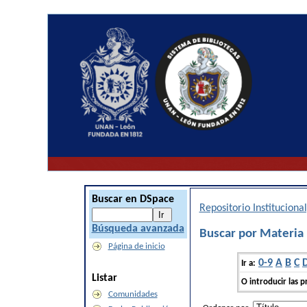
Buscar en DSpace
Repositorio Institucion
Búsqueda avanzada
Buscar por Mater
Página de inicio
0-9
A
B
C
Ir a:
Listar
O introducir las p
Comunidades