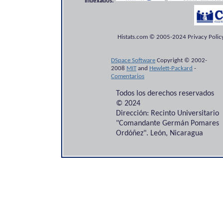
Indexados:
Histats.com © 2005-2024 Privacy Policy
DSpace Software
Copyright © 2002-
2008
MIT
and
Hewlett-Packard
-
Comentarios
Todos los derechos reservados
© 2024
Dirección: Recinto Universitario
"Comandante Germán Pomares
Ordóñez". León, Nicaragua