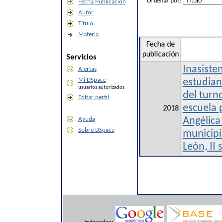
Ordenar por:
Fecha Publicación
Autor
Título
Materia
Fecha de
publicación
Servicios
Inasiste
Alertas
Mi DSpace
estudian
usuarios autorizados
del turn
Editar perfil
escuela 
2018
Ayuda
Angélica
Sobre DSpace
municipi
León, II